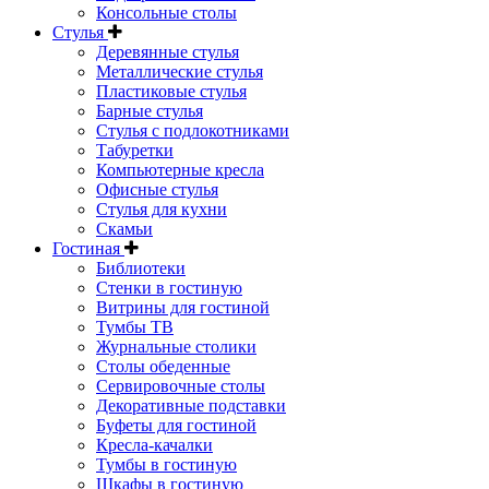
Консольные столы
Стулья
Деревянные стулья
Металлические стулья
Пластиковые стулья
Барные стулья
Стулья с подлокотниками
Табуретки
Компьютерные кресла
Офисные стулья
Стулья для кухни
Скамьи
Гостиная
Библиотеки
Стенки в гостиную
Витрины для гостиной
Тумбы ТВ
Журнальные столики
Столы обеденные
Сервировочные столы
Декоративные подставки
Буфеты для гостиной
Кресла-качалки
Тумбы в гостиную
Шкафы в гостиную