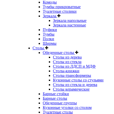
Комоды
Тумбы прикроватные
Туалетные столики
Зеркала
Зеркала напольные
Зеркала настенные
Пуфики
Тумбы
Полки
Ширмы
Столы
Обеденные столы
Столы из дерева
Столы из стекла
Столы из ЛДСП и МДФ
Столы-книжки
Столы-трансформеры
Кухонные столы со стульями
Столы из стекла и дерева
Столы керамические
Барные стойки
Барные столы
Обеденные группы
Кухонные уголки со столом
Туалетные столы