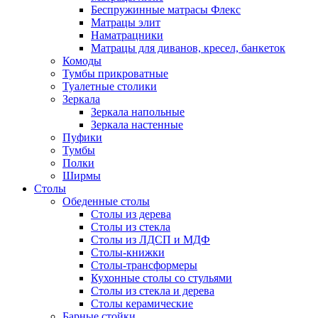
Беспружинные матрасы Флекс
Матрацы элит
Наматрацники
Матрацы для диванов, кресел, банкеток
Комоды
Тумбы прикроватные
Туалетные столики
Зеркала
Зеркала напольные
Зеркала настенные
Пуфики
Тумбы
Полки
Ширмы
Столы
Обеденные столы
Столы из дерева
Столы из стекла
Столы из ЛДСП и МДФ
Столы-книжки
Столы-трансформеры
Кухонные столы со стульями
Столы из стекла и дерева
Столы керамические
Барные стойки