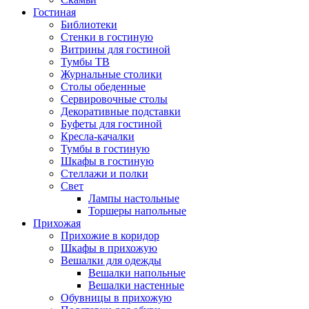
Гостиная
Библиотеки
Стенки в гостиную
Витрины для гостиной
Тумбы ТВ
Журнальные столики
Столы обеденные
Сервировочные столы
Декоративные подставки
Буфеты для гостиной
Кресла-качалки
Тумбы в гостиную
Шкафы в гостиную
Стеллажи и полки
Свет
Лампы настольные
Торшеры напольные
Прихожая
Прихожие в коридор
Шкафы в прихожую
Вешалки для одежды
Вешалки напольные
Вешалки настенные
Обувницы в прихожую