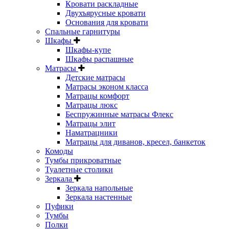
Кровати раскладные
Двухъярусные кровати
Основания для кровати
Спальные гарнитуры
Шкафы
Шкафы-купе
Шкафы распашные
Матрасы
Детские матрасы
Матрасы эконом класса
Матрацы комфорт
Матрацы люкс
Беспружинные матрасы Флекс
Матрацы элит
Наматрацники
Матрацы для диванов, кресел, банкеток
Комоды
Тумбы прикроватные
Туалетные столики
Зеркала
Зеркала напольные
Зеркала настенные
Пуфики
Тумбы
Полки