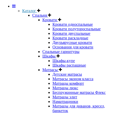
Каталог
Спальня
Кровати
Кровати односпальные
Кровати полутороспальные
Кровати двуспальные
Кровати раскладные
Двухъярусные кровати
Основания для кровати
Спальные гарнитуры
Шкафы
Шкафы-купе
Шкафы распашные
Матрасы
Детские матрасы
Матрасы эконом класса
Матрацы комфорт
Матрацы люкс
Беспружинные матрасы Флекс
Матрацы элит
Наматрацники
Матрацы для диванов, кресел,
банкеток