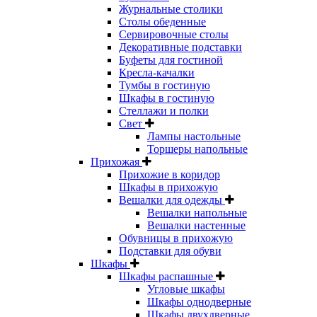
Журнальные столики
Столы обеденные
Сервировочные столы
Декоративные подставки
Буфеты для гостиной
Кресла-качалки
Тумбы в гостиную
Шкафы в гостиную
Стеллажи и полки
Свет
Лампы настольные
Торшеры напольные
Прихожая
Прихожие в коридор
Шкафы в прихожую
Вешалки для одежды
Вешалки напольные
Вешалки настенные
Обувницы в прихожую
Подставки для обуви
Шкафы
Шкафы распашные
Угловые шкафы
Шкафы однодверные
Шкафы двухдверные