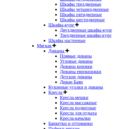
Шкафы трехдверные
Шкафы четырехдверные
Шкафы пятидверные
Шкафы шестидверные
Шкафы-купе
Двухдверные шкафы-купе
Трехдверные шкафы-купе
Шкафы настенные
Мягкая
Диваны
Прямые диваны
Угловые диваны
Диваны книжки
Диваны еврокнижки
Детские диваны
Диван Баян
Кухонные уголки и диваны
Кресла
Кресла-мешки
Кресла массажные
Кресла подвесные
Кресла для отдыха
Кресла-качалки
Банкетки и оттоманки
Пуфики мягкие