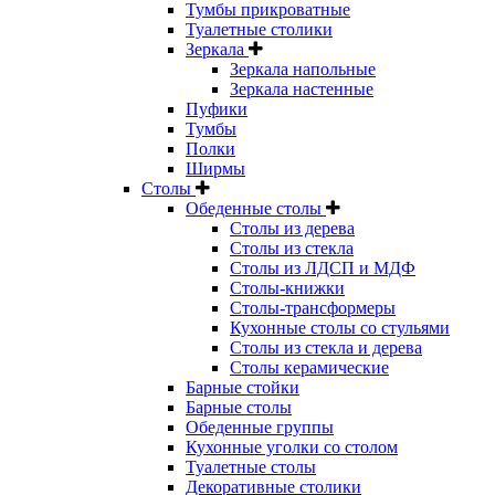
Тумбы прикроватные
Туалетные столики
Зеркала
Зеркала напольные
Зеркала настенные
Пуфики
Тумбы
Полки
Ширмы
Столы
Обеденные столы
Столы из дерева
Столы из стекла
Столы из ЛДСП и МДФ
Столы-книжки
Столы-трансформеры
Кухонные столы со стульями
Столы из стекла и дерева
Столы керамические
Барные стойки
Барные столы
Обеденные группы
Кухонные уголки со столом
Туалетные столы
Декоративные столики