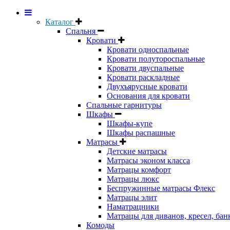
Каталог
Спальня
Кровати
Кровати односпальные
Кровати полутороспальные
Кровати двуспальные
Кровати раскладные
Двухъярусные кровати
Основания для кровати
Спальные гарнитуры
Шкафы
Шкафы-купе
Шкафы распашные
Матрасы
Детские матрасы
Матрасы эконом класса
Матрацы комфорт
Матрацы люкс
Беспружинные матрасы Флекс
Матрацы элит
Наматрацники
Матрацы для диванов, кресел, бан
Комоды