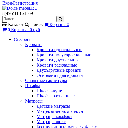
Вход/Регистрация
8(495)118-21-69
Каталог
Поиск
Корзина
0
0
Корзина
:
0 руб
Спальня
Кровати
Кровати односпальные
Кровати полутороспальные
Кровати двуспальные
Кровати раскладные
Двухъярусные кровати
Основания для кровати
Спальные гарнитуры
Шкафы
Шкафы-купе
Шкафы распашные
Матрасы
Детские матрасы
Матрасы эконом класса
Матрацы комфорт
Матрацы люкс
Беспружинные матрасы Флекс