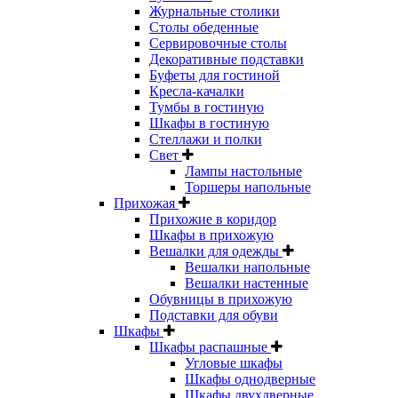
Журнальные столики
Столы обеденные
Сервировочные столы
Декоративные подставки
Буфеты для гостиной
Кресла-качалки
Тумбы в гостиную
Шкафы в гостиную
Стеллажи и полки
Свет
Лампы настольные
Торшеры напольные
Прихожая
Прихожие в коридор
Шкафы в прихожую
Вешалки для одежды
Вешалки напольные
Вешалки настенные
Обувницы в прихожую
Подставки для обуви
Шкафы
Шкафы распашные
Угловые шкафы
Шкафы однодверные
Шкафы двухдверные