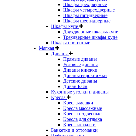
Шкафы трехдверные
Шкафы четырехдверные
Шкафы пятидверные
Шкафы шестидверные
Шкафы-купе
Двухдверные шкафы-купе
Трехдверные шкафы-купе
Шкафы настенные
Мягкая
Диваны
Прямые диваны
Угловые диваны
Диваны книжки
Диваны еврокнижки
Детские диваны
Диван Баян
Кухонные уголки и диваны
Кресла
Кресла-мешки
Кресла массажные
Кресла подвесные
Кресла для отдыха
Кресла-качалки
Банкетки и оттоманки
Пуфики мягкие