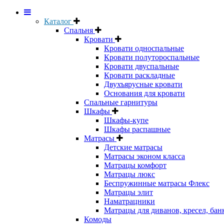
Каталог
Спальня
Кровати
Кровати односпальные
Кровати полутороспальные
Кровати двуспальные
Кровати раскладные
Двухъярусные кровати
Основания для кровати
Спальные гарнитуры
Шкафы
Шкафы-купе
Шкафы распашные
Матрасы
Детские матрасы
Матрасы эконом класса
Матрацы комфорт
Матрацы люкс
Беспружинные матрасы Флекс
Матрацы элит
Наматрацники
Матрацы для диванов, кресел, бан
Комоды