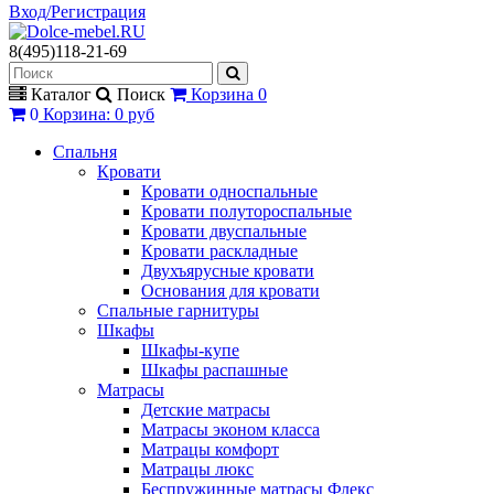
Вход/Регистрация
8(495)118-21-69
Каталог
Поиск
Корзина
0
0
Корзина
:
0 руб
Спальня
Кровати
Кровати односпальные
Кровати полутороспальные
Кровати двуспальные
Кровати раскладные
Двухъярусные кровати
Основания для кровати
Спальные гарнитуры
Шкафы
Шкафы-купе
Шкафы распашные
Матрасы
Детские матрасы
Матрасы эконом класса
Матрацы комфорт
Матрацы люкс
Беспружинные матрасы Флекс