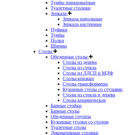
Тумбы прикроватные
Туалетные столики
Зеркала
Зеркала напольные
Зеркала настенные
Пуфики
Тумбы
Полки
Ширмы
Столы
Обеденные столы
Столы из дерева
Столы из стекла
Столы из ЛДСП и МДФ
Столы-книжки
Столы-трансформеры
Кухонные столы со стульями
Столы из стекла и дерева
Столы керамические
Барные стойки
Барные столы
Обеденные группы
Кухонные уголки со столом
Туалетные столы
Декоративные столики