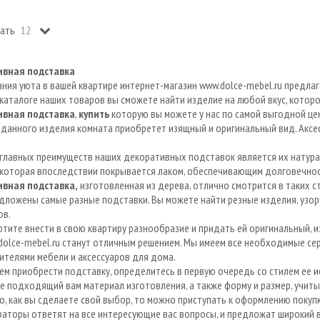
ать
ивная подставка
ния уюта в вашей квартире интернет-магазин
www.dolce-mebel.ru
предлаг
 каталоге наших товаров вы сможете найти изделие на любой вкус, котор
вная подставка
,
купить
которую вы можете у нас по самой выгодной цен
данного изделия комната приобретет изящный и оригинальный вид. Аксе
главных преимуществ наших декоративных подставок является их натура
 которая впоследствии покрывается лаком, обеспечивающим долговечнос
вная подставка,
изготовленная из дерева, отлично смотрится в таких сти
дложены самые разные подставки. Вы можете найти резные изделия, узор
ов.
отите внести в свою квартиру разнообразие и придать ей оригинальный, 
dolce-mebel.ru
станут отличным решением. Мы имеем все необходимые сер
телями мебели и аксессуаров для дома.
ем приобрести подставку, определитесь в первую очередь со стилем ее 
 подходящий вам материал изготовления, а также форму и размер, учит
о, как вы сделаете свой выбор, то можно приступать к оформлению покупк
раторы ответят на все интересующие вас вопросы, и предложат широкий