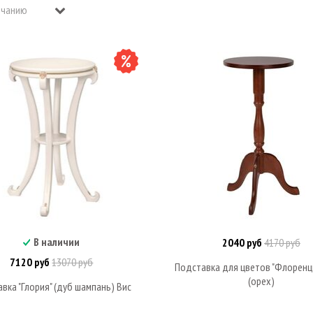
В наличии
2040 руб
4170 руб
В корзину
Под заказ
7120 руб
13070 руб
Подставка для цветов "Флоренц
(орех)
вка "Глория" (дуб шампань) Вис