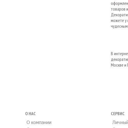
оформлени
товаров 
Декорати
можете у 
чудесным 
В интерн
декоратив
Москве и
О НАС
СЕРВИС
О компании
Личный