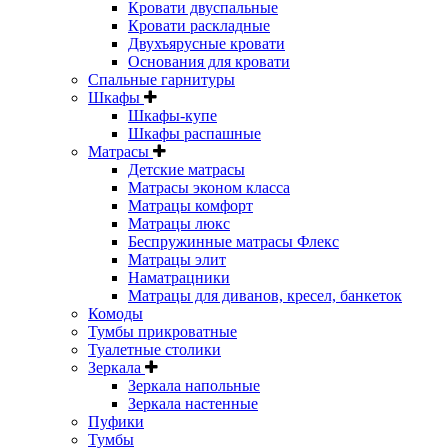
Кровати двуспальные
Кровати раскладные
Двухъярусные кровати
Основания для кровати
Спальные гарнитуры
Шкафы
Шкафы-купе
Шкафы распашные
Матрасы
Детские матрасы
Матрасы эконом класса
Матрацы комфорт
Матрацы люкс
Беспружинные матрасы Флекс
Матрацы элит
Наматрацники
Матрацы для диванов, кресел, банкеток
Комоды
Тумбы прикроватные
Туалетные столики
Зеркала
Зеркала напольные
Зеркала настенные
Пуфики
Тумбы