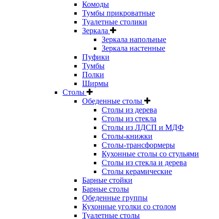
Комоды
Тумбы прикроватные
Туалетные столики
Зеркала
Зеркала напольные
Зеркала настенные
Пуфики
Тумбы
Полки
Ширмы
Столы
Обеденные столы
Столы из дерева
Столы из стекла
Столы из ЛДСП и МДФ
Столы-книжки
Столы-трансформеры
Кухонные столы со стульями
Столы из стекла и дерева
Столы керамические
Барные стойки
Барные столы
Обеденные группы
Кухонные уголки со столом
Туалетные столы