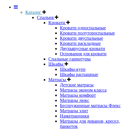
Каталог
Спальня
Кровати
Кровати односпальные
Кровати полутороспальные
Кровати двуспальные
Кровати раскладные
Двухъярусные кровати
Основания для кровати
Спальные гарнитуры
Шкафы
Шкафы-купе
Шкафы распашные
Матрасы
Детские матрасы
Матрасы эконом класса
Матрацы комфорт
Матрацы люкс
Беспружинные матрасы Флекс
Матрацы элит
Наматрацники
Матрацы для диванов, кресел,
банкеток