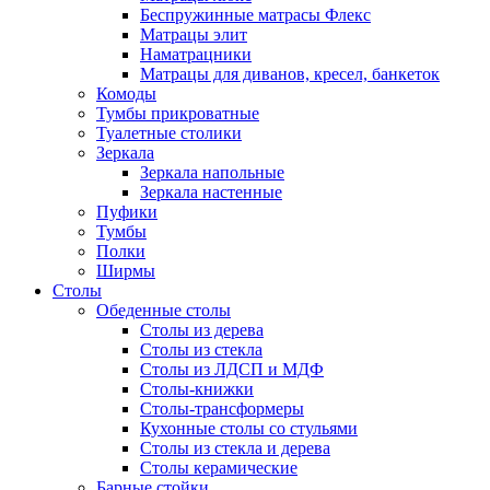
Беспружинные матрасы Флекс
Матрацы элит
Наматрацники
Матрацы для диванов, кресел, банкеток
Комоды
Тумбы прикроватные
Туалетные столики
Зеркала
Зеркала напольные
Зеркала настенные
Пуфики
Тумбы
Полки
Ширмы
Столы
Обеденные столы
Столы из дерева
Столы из стекла
Столы из ЛДСП и МДФ
Столы-книжки
Столы-трансформеры
Кухонные столы со стульями
Столы из стекла и дерева
Столы керамические
Барные стойки