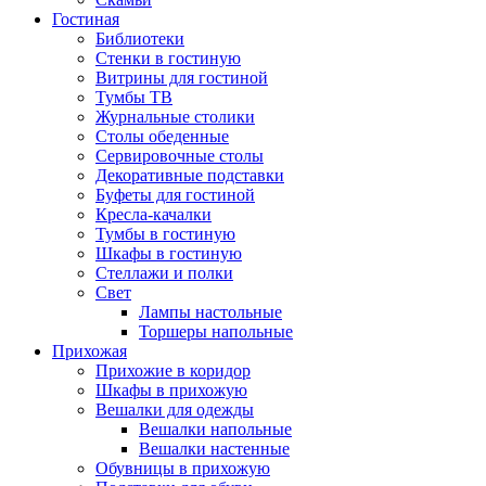
Гостиная
Библиотеки
Стенки в гостиную
Витрины для гостиной
Тумбы ТВ
Журнальные столики
Столы обеденные
Сервировочные столы
Декоративные подставки
Буфеты для гостиной
Кресла-качалки
Тумбы в гостиную
Шкафы в гостиную
Стеллажи и полки
Свет
Лампы настольные
Торшеры напольные
Прихожая
Прихожие в коридор
Шкафы в прихожую
Вешалки для одежды
Вешалки напольные
Вешалки настенные
Обувницы в прихожую