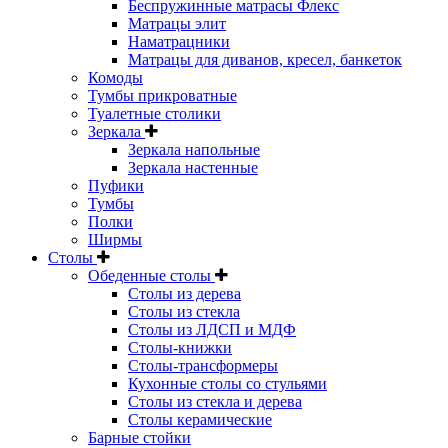
Беспружинные матрасы Флекс
Матрацы элит
Наматрацники
Матрацы для диванов, кресел, банкеток
Комоды
Тумбы прикроватные
Туалетные столики
Зеркала
Зеркала напольные
Зеркала настенные
Пуфики
Тумбы
Полки
Ширмы
Столы
Обеденные столы
Столы из дерева
Столы из стекла
Столы из ЛДСП и МДФ
Столы-книжки
Столы-трансформеры
Кухонные столы со стульями
Столы из стекла и дерева
Столы керамические
Барные стойки