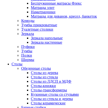
Беспружинные матрасы Флекс
Матрацы элит
Наматрацники
Матрацы для диванов, кресел, банкеток
Комоды
Тумбы прикроватные
Туалетные столики
Зеркала
Зеркала напольные
Зеркала настенные
Пуфики
Тумбы
Полки
Ширмы
Столы
Обеденные столы
Столы из дерева
Столы из стекла
Столы из ЛДСП и МДФ
Столы-книжки
Столы-трансформеры
Кухонные столы со стульями
Столы из стекла и дерева
Столы керамические
Барные стойки