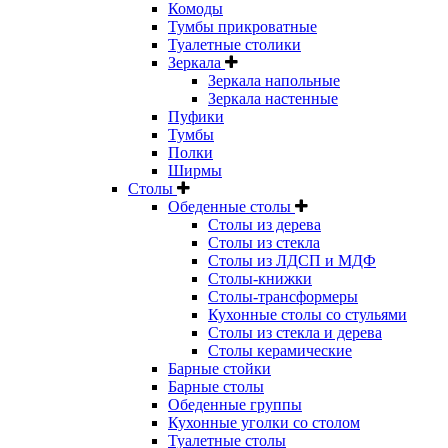
Комоды
Тумбы прикроватные
Туалетные столики
Зеркала
Зеркала напольные
Зеркала настенные
Пуфики
Тумбы
Полки
Ширмы
Столы
Обеденные столы
Столы из дерева
Столы из стекла
Столы из ЛДСП и МДФ
Столы-книжки
Столы-трансформеры
Кухонные столы со стульями
Столы из стекла и дерева
Столы керамические
Барные стойки
Барные столы
Обеденные группы
Кухонные уголки со столом
Туалетные столы