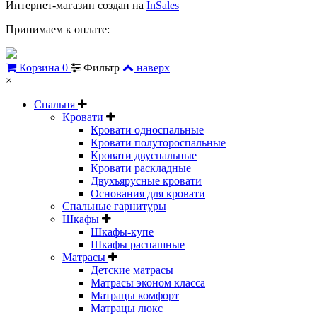
Интернет-магазин создан на
InSales
Принимаем к оплате:
Корзина
0
Фильтр
наверх
×
Спальня
Кровати
Кровати односпальные
Кровати полутороспальные
Кровати двуспальные
Кровати раскладные
Двухъярусные кровати
Основания для кровати
Спальные гарнитуры
Шкафы
Шкафы-купе
Шкафы распашные
Матрасы
Детские матрасы
Матрасы эконом класса
Матрацы комфорт
Матрацы люкс