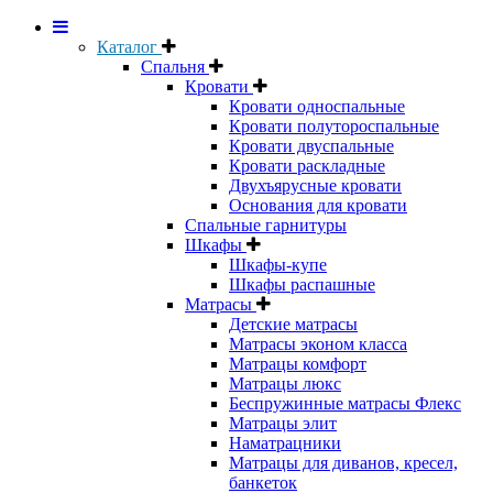
Каталог
Спальня
Кровати
Кровати односпальные
Кровати полутороспальные
Кровати двуспальные
Кровати раскладные
Двухъярусные кровати
Основания для кровати
Спальные гарнитуры
Шкафы
Шкафы-купе
Шкафы распашные
Матрасы
Детские матрасы
Матрасы эконом класса
Матрацы комфорт
Матрацы люкс
Беспружинные матрасы Флекс
Матрацы элит
Наматрацники
Матрацы для диванов, кресел,
банкеток