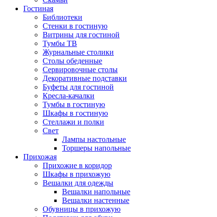
Гостиная
Библиотеки
Стенки в гостиную
Витрины для гостиной
Тумбы ТВ
Журнальные столики
Столы обеденные
Сервировочные столы
Декоративные подставки
Буфеты для гостиной
Кресла-качалки
Тумбы в гостиную
Шкафы в гостиную
Стеллажи и полки
Свет
Лампы настольные
Торшеры напольные
Прихожая
Прихожие в коридор
Шкафы в прихожую
Вешалки для одежды
Вешалки напольные
Вешалки настенные
Обувницы в прихожую