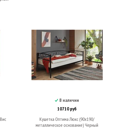
В наличии
В корзину
10710 руб
 Вис
Кушетка Оптима Люкс (90х190/
металлическое основание) Черный