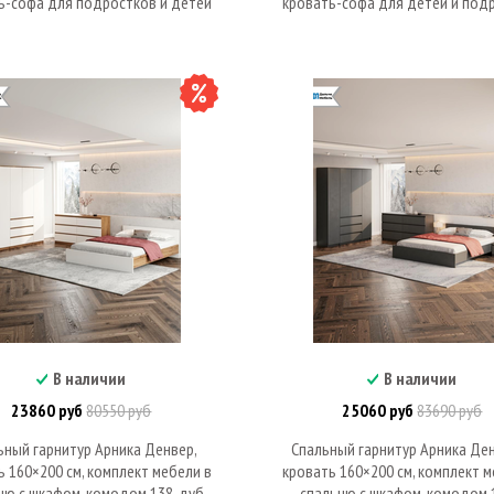
ь-софа для подростков и детей
кровать-софа для детей и под
В наличии
В наличии
В корзину
В корзину
23860 руб
80550 руб
25060 руб
83690 руб
ьный гарнитур Арника Денвер,
Спальный гарнитур Арника Ден
ь 160×200 см, комплект мебели в
кровать 160×200 см, комплект м
ню с шкафом, комодом 138, дуб
спальню с шкафом, комодом 