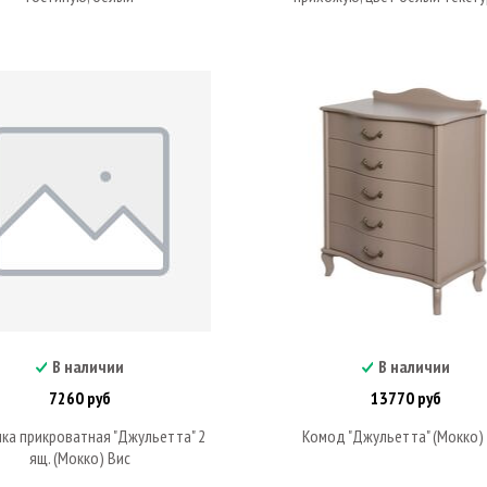
В наличии
В наличии
В корзину
В корзину
7260 руб
13770 руб
ка прикроватная "Джульетта" 2
Комод "Джульетта" (Мокко)
ящ. (Мокко) Вис