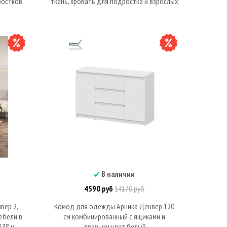
ростков
ткань, кровать для подростка и взрослых
В наличии
В корзину
4590 руб
14170 руб
вер 2,
Комод для одежды Арника Денвер 120
ебели в
см комбинированный с ящиками и
138 и
дверьми цвет белый