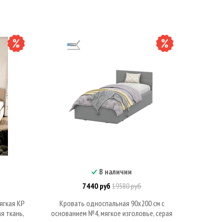
В наличии
В корзину
7440 руб
19580 руб
ягкая КР
Кровать односпальная 90х200 см с
я ткань,
основанием №4, мягкое изголовье, серая