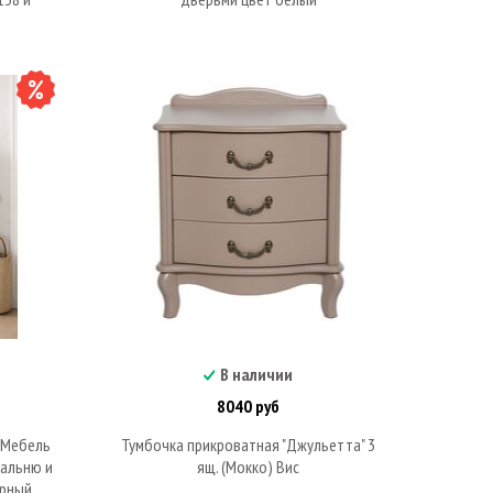
В наличии
В корзину
8040 руб
-Мебель
Тумбочка прикроватная "Джульетта" 3
пальню и
ящ. (Мокко) Вис
урный