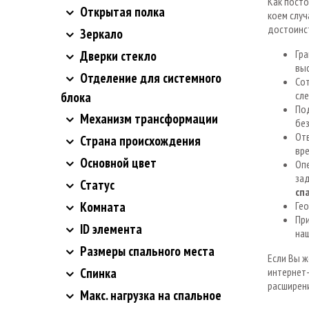
Как посто
Открытая полка
коем случ
достоинст
Зеркало
Гра
Дверки стекло
выс
Отделение для системного
Сот
сле
блока
По
Механизм трансформации
без
Отв
Страна происхождения
вре
Основной цвет
Опе
зад
Статус
сп
Комната
Гео
При
ID элемента
на
Размеры спального места
Если Вы ж
Спинка
интернет
расширени
Макс. нагрузка на спальное