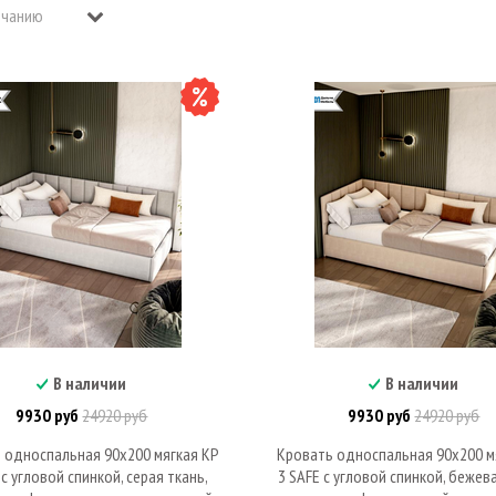
В наличии
В наличии
В корзину
В корзину
9930 руб
24920 руб
9930 руб
24920 руб
 односпальная 90х200 мягкая КР
Кровать односпальная 90х200 м
 с угловой спинкой, серая ткань,
3 SAFE с угловой спинкой, бежева