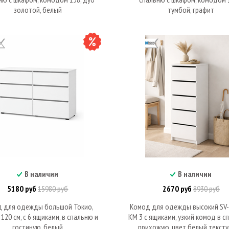
золотой, белый
тумбой, графит
В наличии
В наличии
В корзину
В корзину
5180 руб
15980 руб
2670 руб
8930 руб
 для одежды большой Токио,
Комод для одежды высокий SV
120 см, с 6 ящиками, в спальню и
КМ 3 с ящиками, узкий комод в с
гостиную, белый
прихожую, цвет белый текст