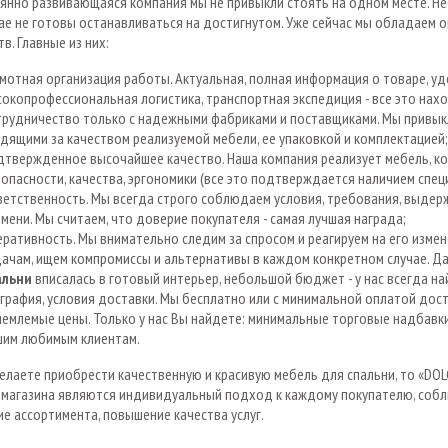
янно развивающаяся компания мы не привыкли стоять на одном месте. Нес
ае не готовы останавливаться на достигнутом. Уже сейчас мы обладаем
в. Главные из них:
мотная организация работы. Актуальная, полная информация о товаре, уд
окопрофессиональная логистика, транспортная экспедиция - все это нах
рудничество только с надежными фабриками и поставщиками. Мы привыкл
дящими за качеством реализуемой мебели, ее упаковкой и комплектацией;
дтвержденное высочайшее качество. Наша компания реализует мебель, к
опасности, качества, эргономики (все это подтверждается наличием спе
етственность. Мы всегда строго соблюдаем условия, требования, выдерж
мени. Мы считаем, что доверие покупателя - самая лучшая награда;
ративность. Мы внимательно следим за спросом и реагируем на его изм
ачам, ищем компромиссы и альтернативы в каждом конкретном случае. Д
альни
вписалась в готовый интерьер, небольшой бюджет - у нас всегда н
графия, условия доставки. Мы бесплатно или с минимальной оплатой дос
емлемые цены. Только у нас Вы найдете: минимальные торговые надбавки
шим любимым клиентам.
елаете приобрести качественную и красивую мебель для спальни, то «DOL
-магазина являются индивидуальный подход к каждому покупателю, собл
е ассортимента, повышение качества услуг.