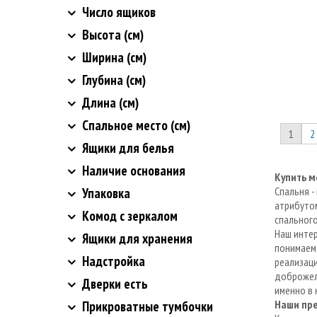
Число ящиков
Высота (см)
Ширина (см)
Глубина (см)
Длина (см)
Спальное место (см)
1
2
Ящики для белья
Наличие основания
Купить м
Спальня -
Упаковка
атрибутом
Комод с зеркалом
спального
Наш интер
Ящики для хранения
понимаем,
Надстройка
реализаци
доброжел
Дверки есть
именно в 
Наши пр
Прикроватные тумбочки