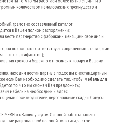
мотря на то, что мы работаем более пяти лет, мы ни в
 огромным количеством немаловажных преимуществ и
обный, грамотно составленный каталог,
одится в Вашем полном распоряжении;
и вести партнерство с фабриками, ценящими свое имя и
оторая полностью соответствует современным стандартам
циальных сертификатов);
ивания сроков и бережно относимся к товару и Вашему
енения, находим нестандартные подходы к нестандартным
аже если Вам необходимо сделать так, чтобы
мебель для
айдется то, что мы сможем Вам предложить;
тавим мебель на необходимый адрес;
 к ценам производителей, персональные скидки, бонусы
CE MEBEL» к Вашим услугам. Основой работы нашего
юдение рациональной ценовой политики, частое