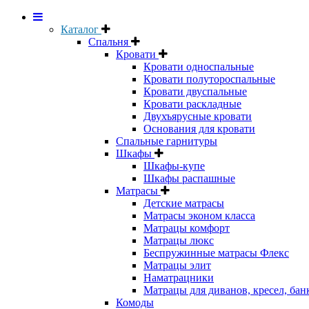
Каталог
Спальня
Кровати
Кровати односпальные
Кровати полутороспальные
Кровати двуспальные
Кровати раскладные
Двухъярусные кровати
Основания для кровати
Спальные гарнитуры
Шкафы
Шкафы-купе
Шкафы распашные
Матрасы
Детские матрасы
Матрасы эконом класса
Матрацы комфорт
Матрацы люкс
Беспружинные матрасы Флекс
Матрацы элит
Наматрацники
Матрацы для диванов, кресел, бан
Комоды