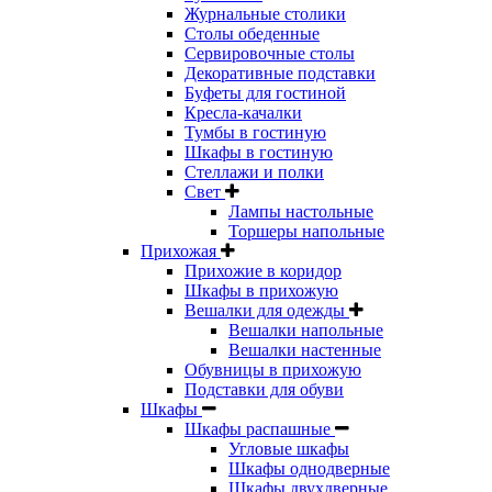
Журнальные столики
Столы обеденные
Сервировочные столы
Декоративные подставки
Буфеты для гостиной
Кресла-качалки
Тумбы в гостиную
Шкафы в гостиную
Стеллажи и полки
Свет
Лампы настольные
Торшеры напольные
Прихожая
Прихожие в коридор
Шкафы в прихожую
Вешалки для одежды
Вешалки напольные
Вешалки настенные
Обувницы в прихожую
Подставки для обуви
Шкафы
Шкафы распашные
Угловые шкафы
Шкафы однодверные
Шкафы двухдверные