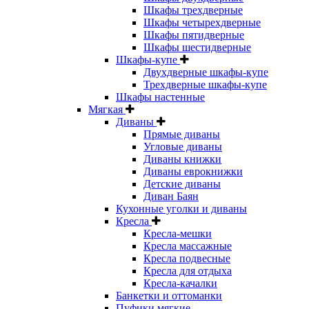
Шкафы трехдверные
Шкафы четырехдверные
Шкафы пятидверные
Шкафы шестидверные
Шкафы-купе
Двухдверные шкафы-купе
Трехдверные шкафы-купе
Шкафы настенные
Мягкая
Диваны
Прямые диваны
Угловые диваны
Диваны книжки
Диваны еврокнижки
Детские диваны
Диван Баян
Кухонные уголки и диваны
Кресла
Кресла-мешки
Кресла массажные
Кресла подвесные
Кресла для отдыха
Кресла-качалки
Банкетки и оттоманки
Пуфики мягкие