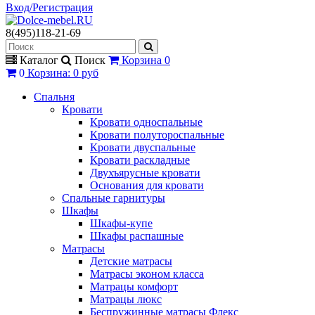
Вход/Регистрация
8(495)118-21-69
Каталог
Поиск
Корзина
0
0
Корзина
:
0 руб
Спальня
Кровати
Кровати односпальные
Кровати полутороспальные
Кровати двуспальные
Кровати раскладные
Двухъярусные кровати
Основания для кровати
Спальные гарнитуры
Шкафы
Шкафы-купе
Шкафы распашные
Матрасы
Детские матрасы
Матрасы эконом класса
Матрацы комфорт
Матрацы люкс
Беспружинные матрасы Флекс