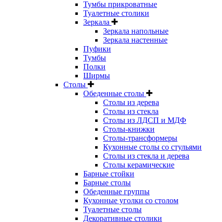
Тумбы прикроватные
Туалетные столики
Зеркала
Зеркала напольные
Зеркала настенные
Пуфики
Тумбы
Полки
Ширмы
Столы
Обеденные столы
Столы из дерева
Столы из стекла
Столы из ЛДСП и МДФ
Столы-книжки
Столы-трансформеры
Кухонные столы со стульями
Столы из стекла и дерева
Столы керамические
Барные стойки
Барные столы
Обеденные группы
Кухонные уголки со столом
Туалетные столы
Декоративные столики