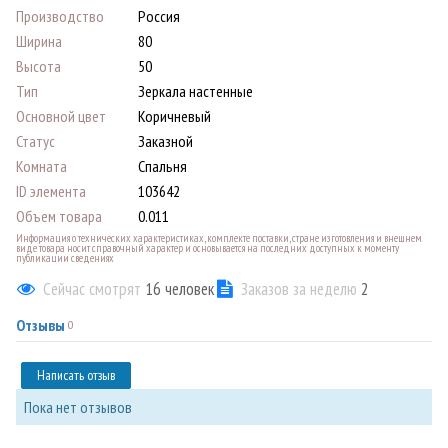
Производство
Россия
Ширина
80
Высота
50
Тип
Зеркала настенные
Основной цвет
Коричневый
Статус
Заказной
Комната
Спальня
ID элемента
103642
Объем товара
0.011
Информация о технических характеристиках, комплекте поставки, стране изготовления и внешнем
виде товара носит справочный характер и основывается на последних доступных к моменту
публикации сведениях
Сейчас смотрят
16
человек
Заказов за неделю
2
Отзывы
0
Написать отзыв
Пока нет отзывов