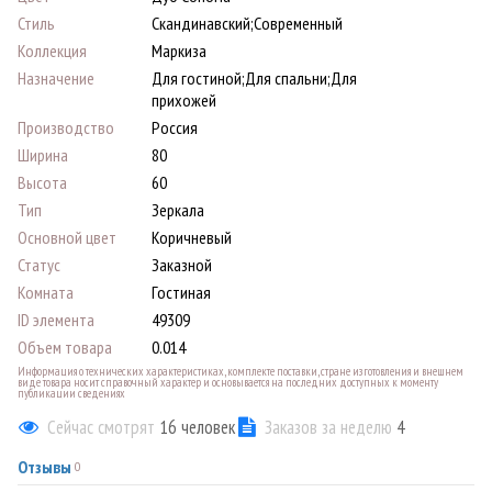
Стиль
Скандинавский;Современный
Коллекция
Маркиза
Назначение
Для гостиной;Для спальни;Для
прихожей
Производство
Россия
Ширина
80
Высота
60
Тип
Зеркала
Основной цвет
Коричневый
Статус
Заказной
Комната
Гостиная
ID элемента
49309
Объем товара
0.014
Информация о технических характеристиках, комплекте поставки, стране изготовления и внешнем
виде товара носит справочный характер и основывается на последних доступных к моменту
публикации сведениях
Сейчас смотрят
16
человек
Заказов за неделю
4
Отзывы
0