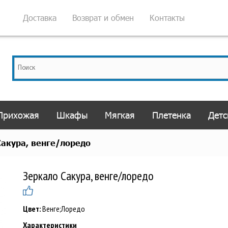
Доставка
Возврат и обмен
Контакты
Прихожая
Шкафы
Мягкая
Плетенка
Детс
Сакура, венге/лоредо
Зеркало Сакура, венге/лоредо
Цвет:
Венге;Лоредо
Характеристики