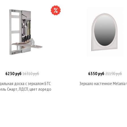
6230 руб
16310 руб
6350 руб
21190 руб
Под заказ
Под заказ
дильная доска с зеркалом БТС
Зеркало настенное Melania 
ель Смарт, ЛДСП, цвет лоредо