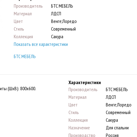
Производитель
БТС МЕБЕЛЬ
Материал
ЛДСП
Цвет
Венге;Лоредо
Стиль
Современный
Коллекция
Сакура
Показать все характеристики
БТС МЕБЕЛЬ
Характеристики
ты (ШхВ): 800х600.
Производитель
БТС МЕБЕЛЬ
Материал
ЛДСП
Цвет
Венге;Лоредо
Стиль
Современный
Коллекция
Сакура
Назначение
Для спальни
Производство
Россия