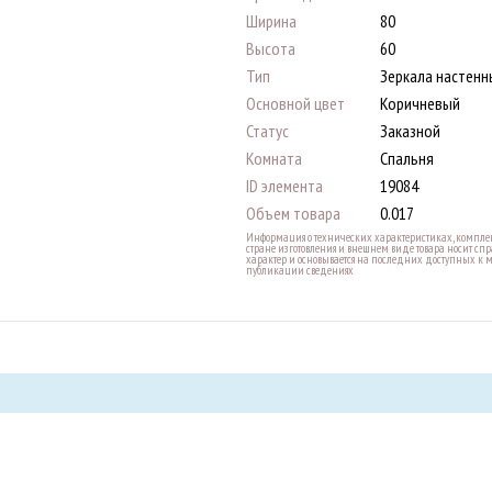
Ширина
80
Высота
60
Тип
Зеркала настенн
Основной цвет
Коричневый
Статус
Заказной
Комната
Спальня
ID элемента
19084
Объем товара
0.017
Информация о технических характеристиках, комплек
стране изготовления и внешнем виде товара носит с
характер и основывается на последних доступных к 
публикации сведениях