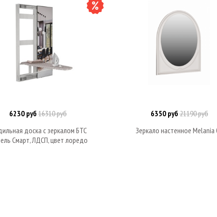
6230 руб
16310 руб
6350 руб
21190 руб
Под заказ
Под заказ
дильная доска с зеркалом БТС
Зеркало настенное Melania 
ель Смарт, ЛДСП, цвет лоредо