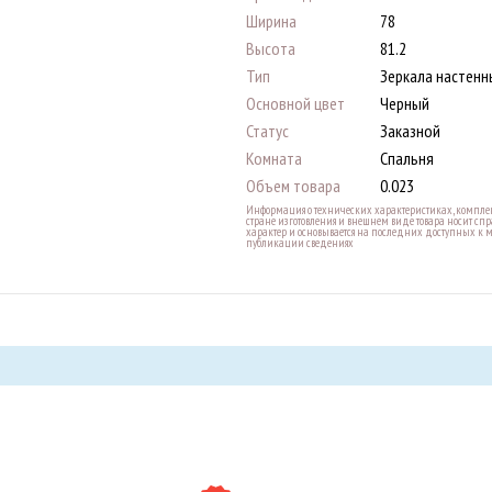
Ширина
78
Высота
81.2
Тип
Зеркала настенн
Основной цвет
Черный
Статус
Заказной
Комната
Спальня
Объем товара
0.023
Информация о технических характеристиках, комплек
стране изготовления и внешнем виде товара носит с
характер и основывается на последних доступных к 
публикации сведениях