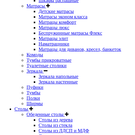
Шкафы распашные
Матрасы
Детские матрасы
Матрасы эконом класса
Матрацы комфорт
Матрацы люкс
Беспружинные матрасы Флекс
Матрацы элит
Наматрацники
Матрацы для диванов, кресел, банкеток
Комоды
Тумбы прикроватные
Туалетные столики
Зеркала
Зеркала напольные
Зеркала настенные
Пуфики
Тумбы
Полки
Ширмы
Столы
Обеденные столы
Столы из дерева
Столы из стекла
Столы из ЛДСП и МДФ