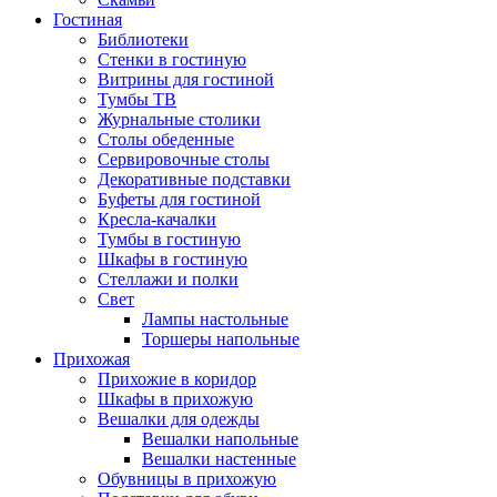
Гостиная
Библиотеки
Стенки в гостиную
Витрины для гостиной
Тумбы ТВ
Журнальные столики
Столы обеденные
Сервировочные столы
Декоративные подставки
Буфеты для гостиной
Кресла-качалки
Тумбы в гостиную
Шкафы в гостиную
Стеллажи и полки
Свет
Лампы настольные
Торшеры напольные
Прихожая
Прихожие в коридор
Шкафы в прихожую
Вешалки для одежды
Вешалки напольные
Вешалки настенные
Обувницы в прихожую