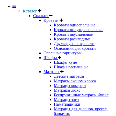
Каталог
Спальня
Кровати
Кровати односпальные
Кровати полутороспальные
Кровати двуспальные
Кровати раскладные
Двухъярусные кровати
Основания для кровати
Спальные гарнитуры
Шкафы
Шкафы-купе
Шкафы распашные
Матрасы
Детские матрасы
Матрасы эконом класса
Матрацы комфорт
Матрацы люкс
Беспружинные матрасы Флекс
Матрацы элит
Наматрацники
Матрацы для диванов, кресел,
банкеток