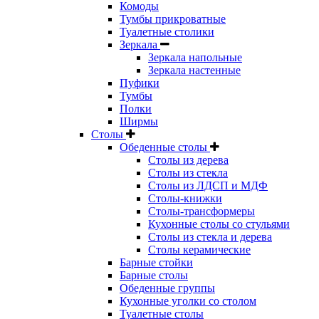
Комоды
Тумбы прикроватные
Туалетные столики
Зеркала
Зеркала напольные
Зеркала настенные
Пуфики
Тумбы
Полки
Ширмы
Столы
Обеденные столы
Столы из дерева
Столы из стекла
Столы из ЛДСП и МДФ
Столы-книжки
Столы-трансформеры
Кухонные столы со стульями
Столы из стекла и дерева
Столы керамические
Барные стойки
Барные столы
Обеденные группы
Кухонные уголки со столом
Туалетные столы