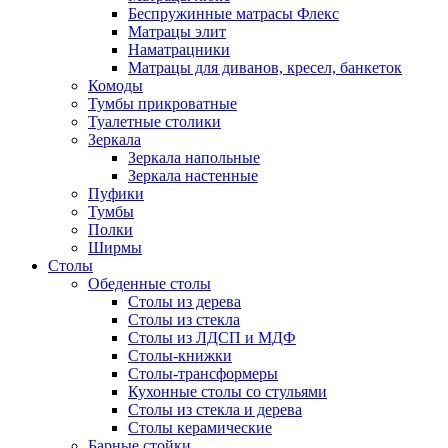
Беспружинные матрасы Флекс
Матрацы элит
Наматрацники
Матрацы для диванов, кресел, банкеток
Комоды
Тумбы прикроватные
Туалетные столики
Зеркала
Зеркала напольные
Зеркала настенные
Пуфики
Тумбы
Полки
Ширмы
Столы
Обеденные столы
Столы из дерева
Столы из стекла
Столы из ЛДСП и МДФ
Столы-книжки
Столы-трансформеры
Кухонные столы со стульями
Столы из стекла и дерева
Столы керамические
Барные стойки