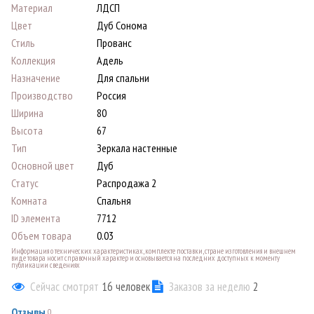
Материал
ЛДСП
Цвет
Дуб Сонома
Стиль
Прованс
Коллекция
Адель
Назначение
Для спальни
Производство
Россия
Ширина
80
Высота
67
Тип
Зеркала настенные
Основной цвет
Дуб
Статус
Распродажа 2
Комната
Спальня
ID элемента
7712
Объем товара
0.03
Информация о технических характеристиках, комплекте поставки, стране изготовления и внешнем
виде товара носит справочный характер и основывается на последних доступных к моменту
публикации сведениях
Сейчас смотрят
16
человек
Заказов за неделю
2
Отзывы
0