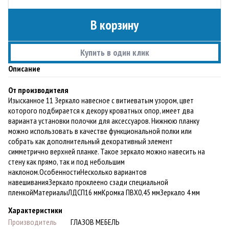
В корзину
Купить в один клик
Описание
От производителя
Изысканное 11 Зеркало навесное с витиеватым узором, цвет
которого подбирается к декору кроватных опор, имеет два
варианта установки полочки для аксессуаров. Нижнюю планку
можно использовать в качестве функциональной полки или
собрать как дополнительный декоративный элемент
симметрично верхней планке. Такое зеркало можно навесить на
стену как прямо, так и под небольшим
наклоном.ОсобенностиНесколько вариантов
навешиванияЗеркало проклеено сзади специальной
пленкойМатериалыЛДСП16 ммКромка ПВХ0,45 ммЗеркало 4 мм
Характеристики
Производитель
ГЛАЗОВ МЕБЕЛЬ