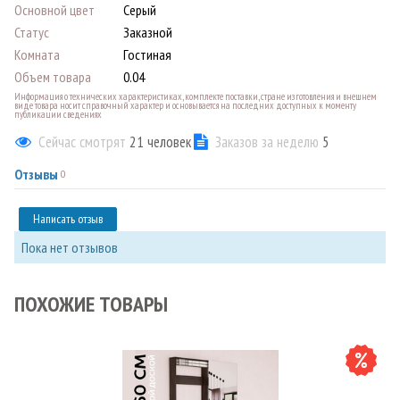
Основной цвет
Серый
Статус
Заказной
Комната
Гостиная
Объем товара
0.04
Информация о технических характеристиках, комплекте поставки, стране изготовления и внешнем
виде товара носит справочный характер и основывается на последних доступных к моменту
публикации сведениях
Сейчас смотрят
21
человек
Заказов за неделю
5
Отзывы
0
Написать отзыв
Пока нет отзывов
ПОХОЖИЕ ТОВАРЫ