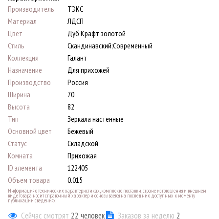
Производитель
ТЭКС
Материал
ЛДСП
Цвет
Дуб Крафт золотой
Стиль
Скандинавский;Современный
Коллекция
Галант
Назначение
Для прихожей
Производство
Россия
Ширина
70
Высота
82
Тип
Зеркала настенные
Основной цвет
Бежевый
Статус
Складской
Комната
Прихожая
ID элемента
122405
Объем товара
0.015
Информация о технических характеристиках, комплекте поставки, стране изготовления и внешнем
виде товара носит справочный характер и основывается на последних доступных к моменту
публикации сведениях
Сейчас смотрят
22
человек
Заказов за неделю
2