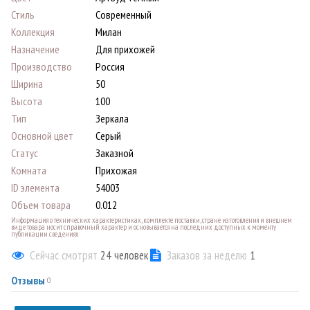
Стиль
Современный
Коллекция
Милан
Назначение
Для прихожей
Производство
Россия
Ширина
50
Высота
100
Тип
Зеркала
Основной цвет
Серый
Статус
Заказной
Комната
Прихожая
ID элемента
54003
Объем товара
0.012
Информация о технических характеристиках, комплекте поставки, стране изготовления и внешнем
виде товара носит справочный характер и основывается на последних доступных к моменту
публикации сведениях
Сейчас смотрят
24
человек
Заказов за неделю
1
Отзывы
0