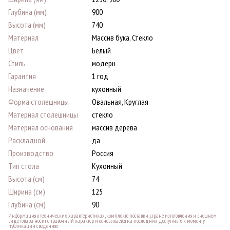
Глубина (мм)
900
Высота (мм)
740
Материал
Массив бука, Стекло
Цвет
Белый
Стиль
модерн
Гарантия
1 год
Назначение
кухонный
Форма столешницы
Овальная, Круглая
Материал столешницы
стекло
Материал основания
массив дерева
Раскладной
да
Производство
Россия
Тип стола
Кухонный
Высота (см)
74
Ширина (см)
125
Глубина (см)
90
Информация о технических характеристиках, комплекте поставки, стране изготовления и внешнем
виде товара носит справочный характер и основывается на последних доступных к моменту
публикации сведениях