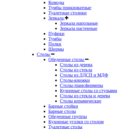
Комоды
Тумбы прикроватные
Туалетные столики
Зеркала
Зеркала напольные
Зеркала настенные
Пуфики
Тумбы
Полки
Ширмы
Столы
Обеденные столы
Столы из дерева
Столы из стекла
Столы из ЛДСП и МДФ
Столы-книжки
Столы-трансформеры
Кухонные столы со стульями
Столы из стекла и дерева
Столы керамические
Барные стойки
Барные столы
Обеденные группы
Кухонные уголки со столом
Туалетные столы