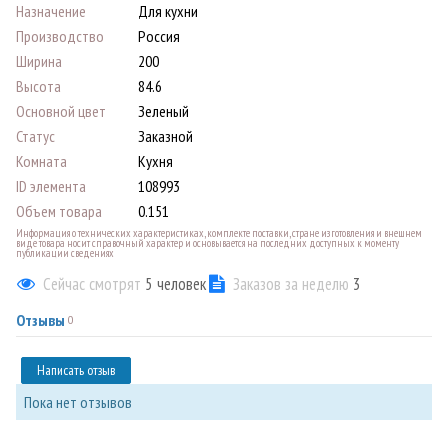
Назначение
Для кухни
Производство
Россия
Ширина
200
Высота
84.6
Основной цвет
Зеленый
Статус
Заказной
Комната
Кухня
ID элемента
108993
Объем товара
0.151
Информация о технических характеристиках, комплекте поставки, стране изготовления и внешнем
виде товара носит справочный характер и основывается на последних доступных к моменту
публикации сведениях
Сейчас смотрят
5
человек
Заказов за неделю
3
Отзывы
0
Написать отзыв
Пока нет отзывов