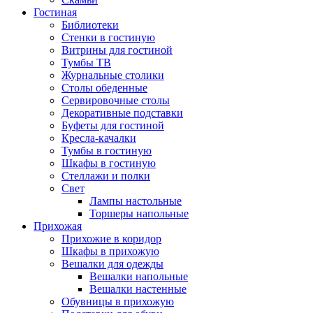
Гостиная
Библиотеки
Стенки в гостиную
Витрины для гостиной
Тумбы ТВ
Журнальные столики
Столы обеденные
Сервировочные столы
Декоративные подставки
Буфеты для гостиной
Кресла-качалки
Тумбы в гостиную
Шкафы в гостиную
Стеллажи и полки
Свет
Лампы настольные
Торшеры напольные
Прихожая
Прихожие в коридор
Шкафы в прихожую
Вешалки для одежды
Вешалки напольные
Вешалки настенные
Обувницы в прихожую