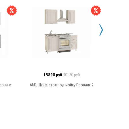
15890 руб
30120 руб
Под заказ
рованс
6M1 Шкаф-стол под мойку Прованс 2
7В2 Шк