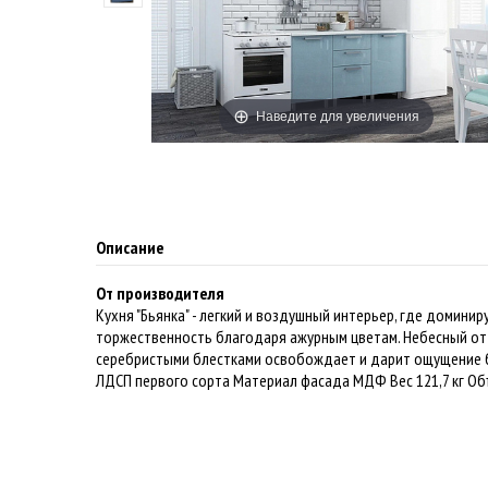
Наведите для увеличения
Описание
От производителя
Кухня "Бьянка" - легкий и воздушный интерьер, где домини
торжественность благодаря ажурным цветам. Небесный от
серебристыми блестками освобождает и дарит ощущение б
ЛДСП первого сорта Материал фасада МДФ Вес 121,7 кг Об