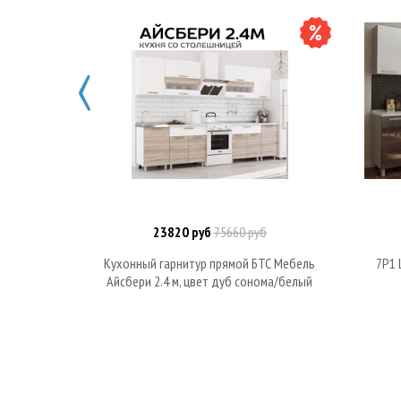
23820 руб
75660 руб
В корзину
Кухонный гарнитур прямой БТС Мебель
7Р1 
Айсбери 2.4 м, цвет дуб сонома/белый