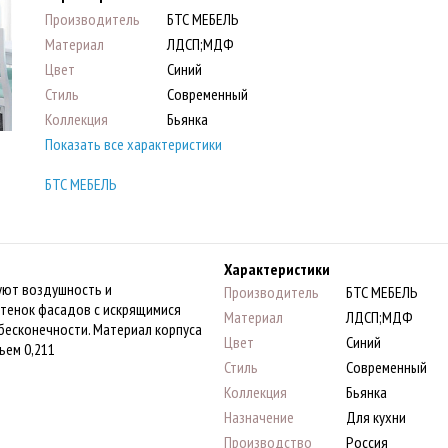
Производитель
БТС МЕБЕЛЬ
Материал
ЛДСП;МДФ
Цвет
Синий
Стиль
Современный
Коллекция
Бьянка
Показать все характеристики
БТС МЕБЕЛЬ
Характеристики
руют воздушность и
Производитель
БТС МЕБЕЛЬ
тенок фасадов с искрящимися
Материал
ЛДСП;МДФ
есконечности. Материал корпуса
Цвет
Синий
ъем 0,211
Стиль
Современный
Коллекция
Бьянка
Назначение
Для кухни
Производство
Россия