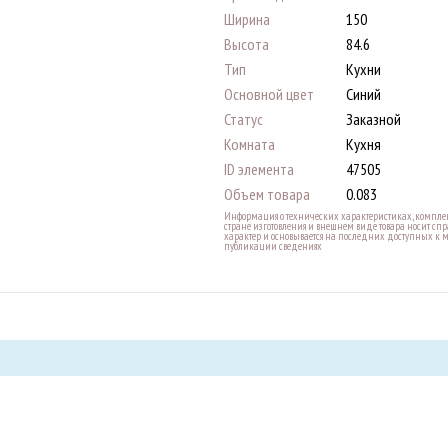
Ширина
150
Высота
84.6
Тип
Кухни
Основной цвет
Синий
Статус
Заказной
Комната
Кухня
ID элемента
47505
Объем товара
0.083
Информация о технических характеристиках, комплек
стране изготовления и внешнем виде товара носит с
характер и основывается на последних доступных к 
публикации сведениях