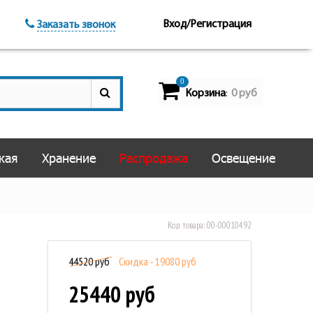
Вход/Регистрация
Заказать звонок
0
Корзина
0 руб
:
кая
Хранение
Распродажа
Освещение
Код товара:
00-00010492
44520 руб
Скидка - 19080 руб
25440 руб