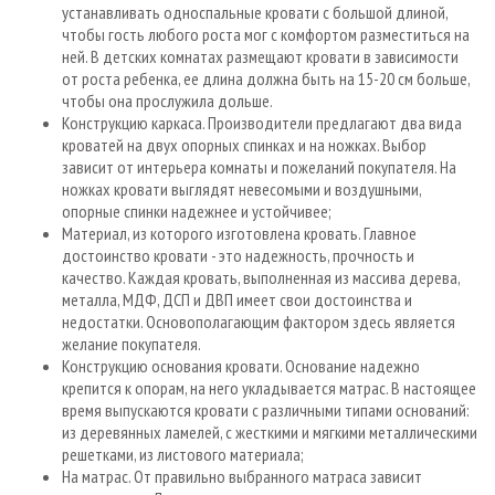
устанавливать односпальные кровати с большой длиной,
чтобы гость любого роста мог с комфортом разместиться на
ней. В детских комнатах размещают кровати в зависимости
от роста ребенка, ее длина должна быть на 15-20 см больше,
чтобы она прослужила дольше.
Конструкцию каркаса. Производители предлагают два вида
кроватей на двух опорных спинках и на ножках. Выбор
зависит от интерьера комнаты и пожеланий покупателя. На
ножках кровати выглядят невесомыми и воздушными,
опорные спинки надежнее и устойчивее;
Материал, из которого изготовлена кровать. Главное
достоинство кровати - это надежность, прочность и
качество. Каждая кровать, выполненная из массива дерева,
металла, МДФ, ДСП и ДВП имеет свои достоинства и
недостатки. Основополагающим фактором здесь является
желание покупателя.
Конструкцию основания кровати. Основание надежно
крепится к опорам, на него укладывается матрас. В настоящее
время выпускаются кровати с различными типами оснований:
из деревянных ламелей, с жесткими и мягкими металлическими
решетками, из листового материала;
На матрас. От правильно выбранного матраса зависит