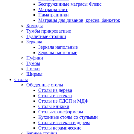
Беспружинные матрасы Флекс
Матрацы элит
Наматрацники
Матрацы для диванов, кресел, банкеток
Комоды
Тумбы прикроватные
Туалетные столики
Зеркала
Зеркала напольные
Зеркала настенные
Пуфики
Тумбы
Полки
Ширмы
Столы
Обеденные столы
Столы из дерева
Столы из стекла
Столы из ЛДСП и МДФ
Столы-книжки
Столы-трансформеры
Кухонные столы со стульями
Столы из стекла и дерева
Столы керамические
Барные стойки