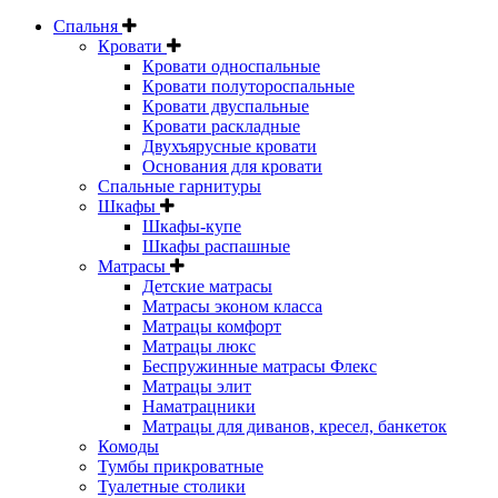
Спальня
Кровати
Кровати односпальные
Кровати полутороспальные
Кровати двуспальные
Кровати раскладные
Двухъярусные кровати
Основания для кровати
Спальные гарнитуры
Шкафы
Шкафы-купе
Шкафы распашные
Матрасы
Детские матрасы
Матрасы эконом класса
Матрацы комфорт
Матрацы люкс
Беспружинные матрасы Флекс
Матрацы элит
Наматрацники
Матрацы для диванов, кресел, банкеток
Комоды
Тумбы прикроватные
Туалетные столики