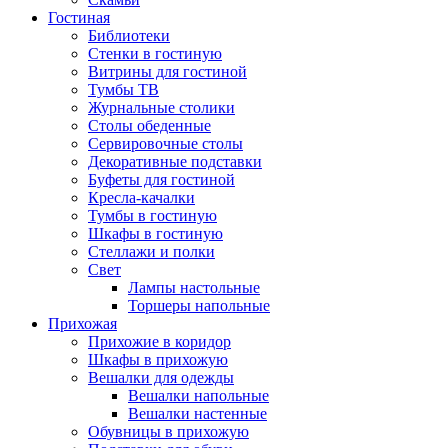
Гостиная
Библиотеки
Стенки в гостиную
Витрины для гостиной
Тумбы ТВ
Журнальные столики
Столы обеденные
Сервировочные столы
Декоративные подставки
Буфеты для гостиной
Кресла-качалки
Тумбы в гостиную
Шкафы в гостиную
Стеллажи и полки
Свет
Лампы настольные
Торшеры напольные
Прихожая
Прихожие в коридор
Шкафы в прихожую
Вешалки для одежды
Вешалки напольные
Вешалки настенные
Обувницы в прихожую