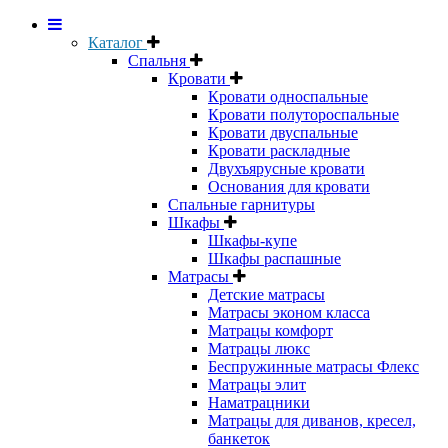
Каталог
Спальня
Кровати
Кровати односпальные
Кровати полутороспальные
Кровати двуспальные
Кровати раскладные
Двухъярусные кровати
Основания для кровати
Спальные гарнитуры
Шкафы
Шкафы-купе
Шкафы распашные
Матрасы
Детские матрасы
Матрасы эконом класса
Матрацы комфорт
Матрацы люкс
Беспружинные матрасы Флекс
Матрацы элит
Наматрацники
Матрацы для диванов, кресел,
банкеток