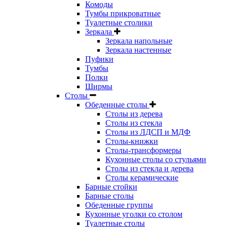
Комоды
Тумбы прикроватные
Туалетные столики
Зеркала
Зеркала напольные
Зеркала настенные
Пуфики
Тумбы
Полки
Ширмы
Столы
Обеденные столы
Столы из дерева
Столы из стекла
Столы из ЛДСП и МДФ
Столы-книжки
Столы-трансформеры
Кухонные столы со стульями
Столы из стекла и дерева
Столы керамические
Барные стойки
Барные столы
Обеденные группы
Кухонные уголки со столом
Туалетные столы