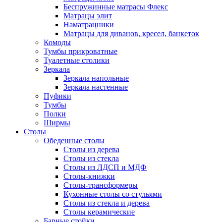
Беспружинные матрасы Флекс
Матрацы элит
Наматрацники
Матрацы для диванов, кресел, банкеток
Комоды
Тумбы прикроватные
Туалетные столики
Зеркала
Зеркала напольные
Зеркала настенные
Пуфики
Тумбы
Полки
Ширмы
Столы
Обеденные столы
Столы из дерева
Столы из стекла
Столы из ЛДСП и МДФ
Столы-книжки
Столы-трансформеры
Кухонные столы со стульями
Столы из стекла и дерева
Столы керамические
Барные стойки