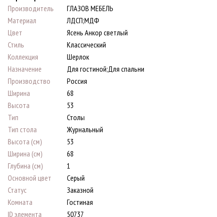
Производитель
ГЛАЗОВ МЕБЕЛЬ
Материал
ЛДСП;МДФ
Цвет
Ясень Анкор светлый
Стиль
Классический
Коллекция
Шерлок
Назначение
Для гостиной;Для спальни
Производство
Россия
Ширина
68
Высота
53
Тип
Столы
Тип стола
Журнальный
Высота (см)
53
Ширина (см)
68
Глубина (см)
1
Основной цвет
Серый
Статус
Заказной
Комната
Гостиная
ID элемента
50737