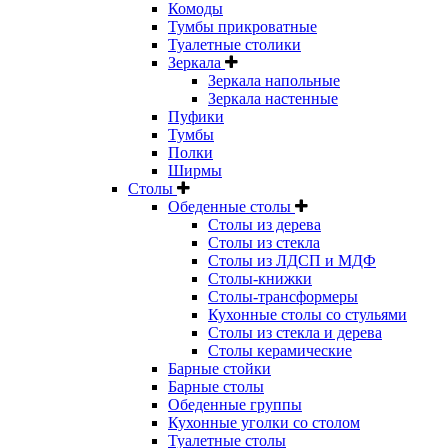
Комоды
Тумбы прикроватные
Туалетные столики
Зеркала
Зеркала напольные
Зеркала настенные
Пуфики
Тумбы
Полки
Ширмы
Столы
Обеденные столы
Столы из дерева
Столы из стекла
Столы из ЛДСП и МДФ
Столы-книжки
Столы-трансформеры
Кухонные столы со стульями
Столы из стекла и дерева
Столы керамические
Барные стойки
Барные столы
Обеденные группы
Кухонные уголки со столом
Туалетные столы