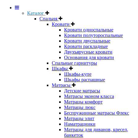
Каталог
Спальня
Кровати
Кровати односпальные
Кровати полутороспальные
Кровати двуспальные
Кровати раскладные
Двухъярусные кровати
Основания для кровати
Спальные гарнитуры
Шкафы
Шкафы-купе
Шкафы распашные
Матрасы
Детские матрасы
Матрасы эконом класса
Матрацы комфорт
Матрацы люкс
Беспружинные матрасы Флекс
Матрацы элит
Наматрацники
Матрацы для диванов, кресел,
банкеток