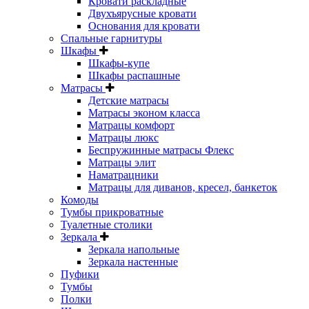
Кровати раскладные
Двухъярусные кровати
Основания для кровати
Спальные гарнитуры
Шкафы
Шкафы-купе
Шкафы распашные
Матрасы
Детские матрасы
Матрасы эконом класса
Матрацы комфорт
Матрацы люкс
Беспружинные матрасы Флекс
Матрацы элит
Наматрацники
Матрацы для диванов, кресел, банкеток
Комоды
Тумбы прикроватные
Туалетные столики
Зеркала
Зеркала напольные
Зеркала настенные
Пуфики
Тумбы
Полки