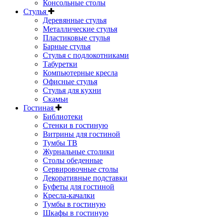
Консольные столы
Стулья
Деревянные стулья
Металлические стулья
Пластиковые стулья
Барные стулья
Стулья с подлокотниками
Табуретки
Компьютерные кресла
Офисные стулья
Стулья для кухни
Скамьи
Гостиная
Библиотеки
Стенки в гостиную
Витрины для гостиной
Тумбы ТВ
Журнальные столики
Столы обеденные
Сервировочные столы
Декоративные подставки
Буфеты для гостиной
Кресла-качалки
Тумбы в гостиную
Шкафы в гостиную