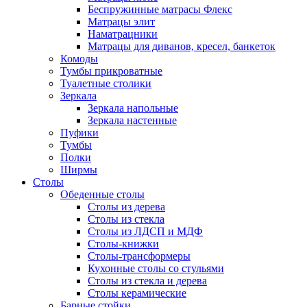
Беспружинные матрасы Флекс
Матрацы элит
Наматрацники
Матрацы для диванов, кресел, банкеток
Комоды
Тумбы прикроватные
Туалетные столики
Зеркала
Зеркала напольные
Зеркала настенные
Пуфики
Тумбы
Полки
Ширмы
Столы
Обеденные столы
Столы из дерева
Столы из стекла
Столы из ЛДСП и МДФ
Столы-книжки
Столы-трансформеры
Кухонные столы со стульями
Столы из стекла и дерева
Столы керамические
Барные стойки