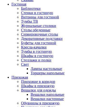
Гостиная
Библиотеки
Стенки в гостиную
Витрины для гостиной
Тумбы ТВ
Журнальные столики
Столы обеденные
Сервировочные столы
Декоративные подставки
Буфеты для гостиной
Кресла-качалки
Тумбы в гостиную
Шкафы в гостиную
Стеллажи и полки
Свет
Лампы настольные
Торшеры напольные
Прихожая
Прихожие в коридор
Шкафы в прихожую
Вешалки для одежды
Вешалки напольные
Вешалки настенные
Обувницы в прихожую