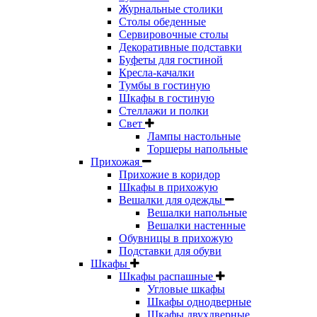
Журнальные столики
Столы обеденные
Сервировочные столы
Декоративные подставки
Буфеты для гостиной
Кресла-качалки
Тумбы в гостиную
Шкафы в гостиную
Стеллажи и полки
Свет
Лампы настольные
Торшеры напольные
Прихожая
Прихожие в коридор
Шкафы в прихожую
Вешалки для одежды
Вешалки напольные
Вешалки настенные
Обувницы в прихожую
Подставки для обуви
Шкафы
Шкафы распашные
Угловые шкафы
Шкафы однодверные
Шкафы двухдверные