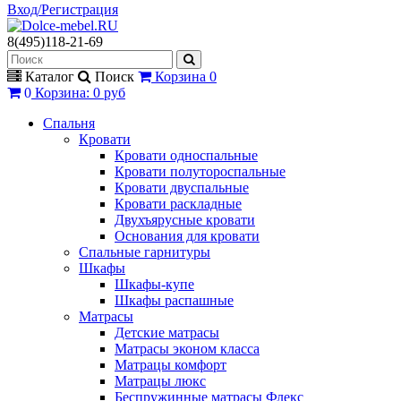
Вход/Регистрация
8(495)118-21-69
Каталог
Поиск
Корзина
0
0
Корзина
:
0 руб
Спальня
Кровати
Кровати односпальные
Кровати полутороспальные
Кровати двуспальные
Кровати раскладные
Двухъярусные кровати
Основания для кровати
Спальные гарнитуры
Шкафы
Шкафы-купе
Шкафы распашные
Матрасы
Детские матрасы
Матрасы эконом класса
Матрацы комфорт
Матрацы люкс
Беспружинные матрасы Флекс