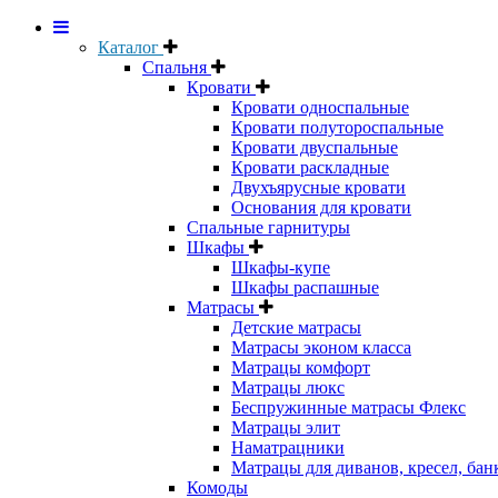
Каталог
Спальня
Кровати
Кровати односпальные
Кровати полутороспальные
Кровати двуспальные
Кровати раскладные
Двухъярусные кровати
Основания для кровати
Спальные гарнитуры
Шкафы
Шкафы-купе
Шкафы распашные
Матрасы
Детские матрасы
Матрасы эконом класса
Матрацы комфорт
Матрацы люкс
Беспружинные матрасы Флекс
Матрацы элит
Наматрацники
Матрацы для диванов, кресел, бан
Комоды