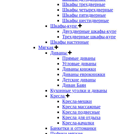
Шкафы трехдверные
Шкафы четырехдверные
Шкафы пятидверные
Шкафы шестидверные
Шкафы-купе
Двухдверные шкафы-купе
Трехдверные шкафы-купе
Шкафы настенные
Мягкая
Диваны
Прямые диваны
Угловые диваны
Диваны книжки
Диваны еврокнижки
Детские диваны
Диван Баян
Кухонные уголки и диваны
Кресла
Кресла-мешки
Кресла массажные
Кресла подвесные
Кресла для отдыха
Кресла-качалки
Банкетки и оттоманки
Пуфики мягкие