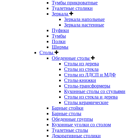
Тумбы прикроватные
Туалетные столики
Зеркала
Зеркала напольные
Зеркала настенные
Пуфики
Тумбы
Полки
Ширмы
Столы
Обеденные столы
Столы из дерева
Столы из стекла
Столы из ЛДСП и МДФ
Столы-книжки
Столы-трансформеры
Кухонные столы со стульями
Столы из стекла и дерева
Столы керамические
Барные стойки
Барные столы
Обеденные группы
Кухонные уголки со столом
Туалетные столы
Декоративные столики