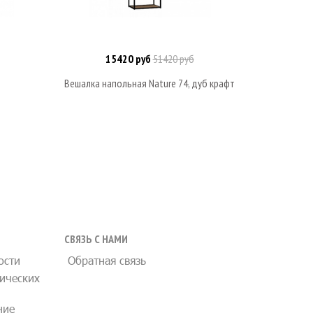
15420 руб
51420 руб
Под заказ
Вешалка напольная Nature 74, дуб крафт
Вешалка н
СВЯЗЬ С НАМИ
ости
Обратная связь
ических
ние