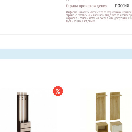
Страна происхождения
РОССИЯ
Информация о технических характеристиках, комплек
стране изготовления и внешнем виде товара носит с
характер и основывается на последних доступных к 
публикации сведениях