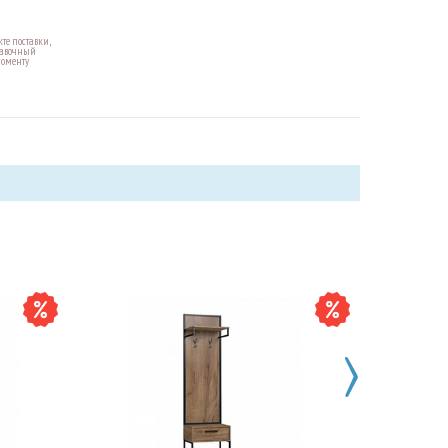
те поставки,
правочный
моменту