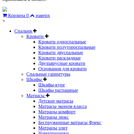
Корзина
0
наверх
×
Спальня
Кровати
Кровати односпальные
Кровати полутороспальные
Кровати двуспальные
Кровати раскладные
Двухъярусные кровати
Основания для кровати
Спальные гарнитуры
Шкафы
Шкафы-купе
Шкафы распашные
Матрасы
Детские матрасы
Матрасы эконом класса
Матрацы комфорт
Матрацы люкс
Беспружинные матрасы Флекс
Матрацы элит
Наматрацники