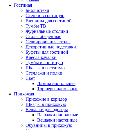
Гостиная
Библиотеки
Стенки в гостиную
Витрины для гостиной
Тумбы ТВ
Журнальные столики
Столы обеденные
Сервировочные столы
Декоративные подставки
Буфеты для гостиной
Кресла-качалки
Тумбы в гостиную
Шкафы в гостиную
Стеллажи и полки
Свет
Лампы настольные
Торшеры напольные
Прихожая
Прихожие в коридор
Шкафы в прихожую
Вешалки для одежды
Вешалки напольные
Вешалки настенные
Обувницы в прихожую