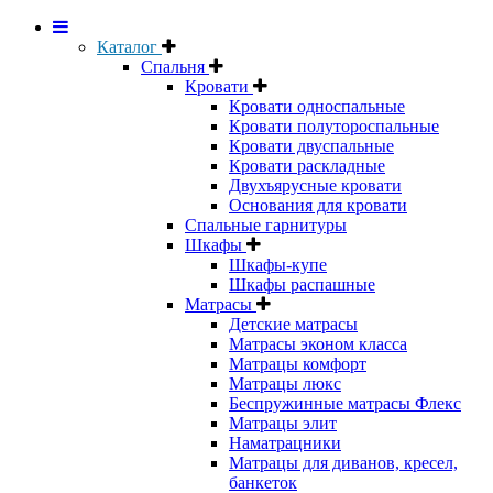
Каталог
Спальня
Кровати
Кровати односпальные
Кровати полутороспальные
Кровати двуспальные
Кровати раскладные
Двухъярусные кровати
Основания для кровати
Спальные гарнитуры
Шкафы
Шкафы-купе
Шкафы распашные
Матрасы
Детские матрасы
Матрасы эконом класса
Матрацы комфорт
Матрацы люкс
Беспружинные матрасы Флекс
Матрацы элит
Наматрацники
Матрацы для диванов, кресел,
банкеток