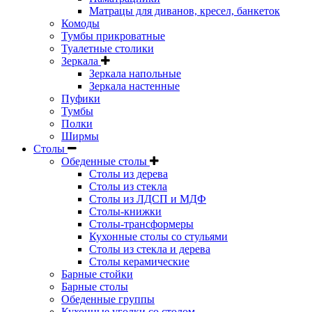
Матрацы для диванов, кресел, банкеток
Комоды
Тумбы прикроватные
Туалетные столики
Зеркала
Зеркала напольные
Зеркала настенные
Пуфики
Тумбы
Полки
Ширмы
Столы
Обеденные столы
Столы из дерева
Столы из стекла
Столы из ЛДСП и МДФ
Столы-книжки
Столы-трансформеры
Кухонные столы со стульями
Столы из стекла и дерева
Столы керамические
Барные стойки
Барные столы
Обеденные группы
Кухонные уголки со столом