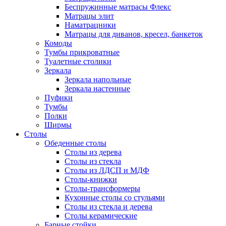
Беспружинные матрасы Флекс
Матрацы элит
Наматрацники
Матрацы для диванов, кресел, банкеток
Комоды
Тумбы прикроватные
Туалетные столики
Зеркала
Зеркала напольные
Зеркала настенные
Пуфики
Тумбы
Полки
Ширмы
Столы
Обеденные столы
Столы из дерева
Столы из стекла
Столы из ЛДСП и МДФ
Столы-книжки
Столы-трансформеры
Кухонные столы со стульями
Столы из стекла и дерева
Столы керамические
Барные стойки