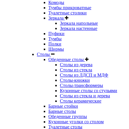
Комоды
Тумбы прикроватные
Туалетные столики
Зеркала
Зеркала напольные
Зеркала настенные
Пуфики
Тумбы
Полки
Ширмы
Столы
Обеденные столы
Столы из дерева
Столы из стекла
Столы из ЛДСП и МДФ
Столы-книжки
Столы-трансформеры
Кухонные столы со стульями
Столы из стекла и дерева
Столы керамические
Барные стойки
Барные столы
Обеденные группы
Кухонные уголки со столом
Туалетные столы