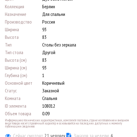
Коллекция
Берлин
Назначение
Для спальни
Производство
Россия
Ширина
93
Высота
83
Тип
Столы без зеркала
Тип стола
Другой
Высота (см)
83
Ширина (см)
93
Глубина (см)
1
Основной цвет
Коричневый
Статус
Заказной
Комната
Спальня
ID элемента
108012
Объем товара
0.09
Информация о технических характеристиках, комплекте поставки, стране изготовления и внешнем
виде товара носит справочный характер и основывается на последних доступных к моменту
публикации сведениях
Сейчас смотрят
21
человек
Заказов за неделю
4