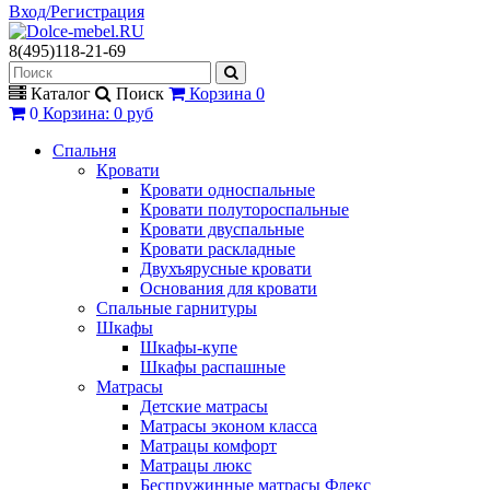
Вход/Регистрация
8(495)118-21-69
Каталог
Поиск
Корзина
0
0
Корзина
:
0 руб
Спальня
Кровати
Кровати односпальные
Кровати полутороспальные
Кровати двуспальные
Кровати раскладные
Двухъярусные кровати
Основания для кровати
Спальные гарнитуры
Шкафы
Шкафы-купе
Шкафы распашные
Матрасы
Детские матрасы
Матрасы эконом класса
Матрацы комфорт
Матрацы люкс
Беспружинные матрасы Флекс