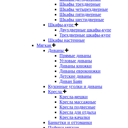
Шкафы трехдверные
Шкафы четырехдверные
Шкафы пятидверные
Шкафы шестидверные
Шкафы-купе
Двухдверные шкафы-купе
Трехдверные шкафы-купе
Шкафы настенные
Мягкая
Диваны
Прямые диваны
Угловые диваны
Диваны книжки
Диваны еврокнижки
Детские диваны
Диван Баян
Кухонные уголки и диваны
Кресла
Кресла-мешки
Кресла массажные
Кресла подвесные
Кресла для отдыха
Кресла-качалки
Банкетки и оттоманки
Пуфики мягкие