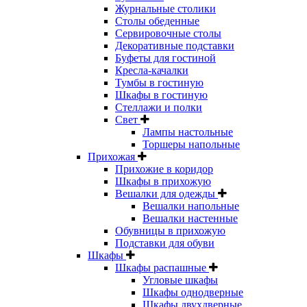
Журнальные столики
Столы обеденные
Сервировочные столы
Декоративные подставки
Буфеты для гостиной
Кресла-качалки
Тумбы в гостиную
Шкафы в гостиную
Стеллажи и полки
Свет
Лампы настольные
Торшеры напольные
Прихожая
Прихожие в коридор
Шкафы в прихожую
Вешалки для одежды
Вешалки напольные
Вешалки настенные
Обувницы в прихожую
Подставки для обуви
Шкафы
Шкафы распашные
Угловые шкафы
Шкафы однодверные
Шкафы двухдверные