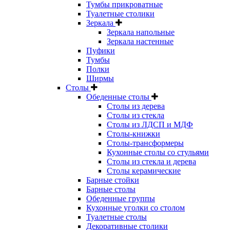
Тумбы прикроватные
Туалетные столики
Зеркала
Зеркала напольные
Зеркала настенные
Пуфики
Тумбы
Полки
Ширмы
Столы
Обеденные столы
Столы из дерева
Столы из стекла
Столы из ЛДСП и МДФ
Столы-книжки
Столы-трансформеры
Кухонные столы со стульями
Столы из стекла и дерева
Столы керамические
Барные стойки
Барные столы
Обеденные группы
Кухонные уголки со столом
Туалетные столы
Декоративные столики