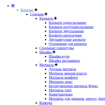
Каталог
Спальня
Кровати
Кровати односпальные
Кровати полутороспальные
Кровати двуспальные
Кровати раскладные
Двухъярусные кровати
Основания для кровати
Спальные гарнитуры
Шкафы
Шкафы-купе
Шкафы распашные
Матрасы
Детские матрасы
Матрасы эконом класса
Матрацы комфорт
Матрацы люкс
Беспружинные матрасы Флекс
Матрацы элит
Наматрацники
Матрацы для диванов, кресел, бан
Комоды