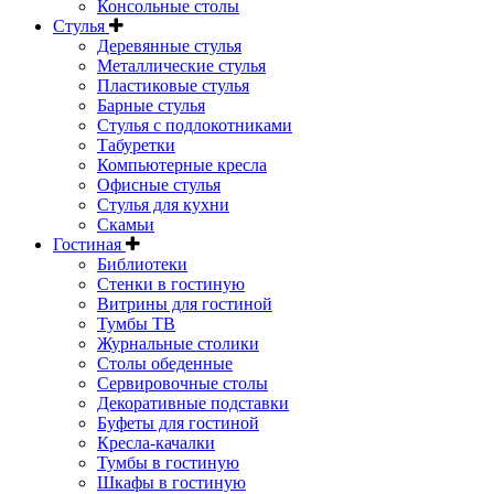
Консольные столы
Стулья
Деревянные стулья
Металлические стулья
Пластиковые стулья
Барные стулья
Стулья с подлокотниками
Табуретки
Компьютерные кресла
Офисные стулья
Стулья для кухни
Скамьи
Гостиная
Библиотеки
Стенки в гостиную
Витрины для гостиной
Тумбы ТВ
Журнальные столики
Столы обеденные
Сервировочные столы
Декоративные подставки
Буфеты для гостиной
Кресла-качалки
Тумбы в гостиную
Шкафы в гостиную