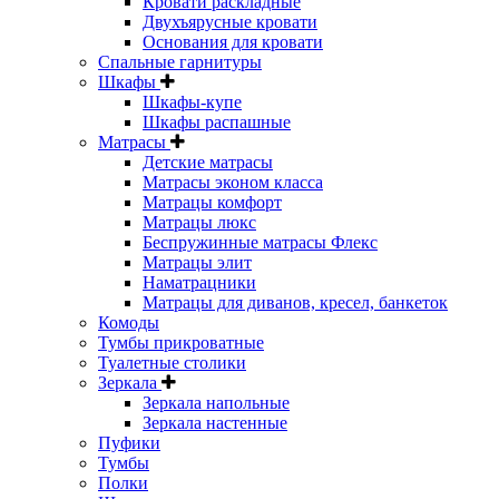
Кровати раскладные
Двухъярусные кровати
Основания для кровати
Спальные гарнитуры
Шкафы
Шкафы-купе
Шкафы распашные
Матрасы
Детские матрасы
Матрасы эконом класса
Матрацы комфорт
Матрацы люкс
Беспружинные матрасы Флекс
Матрацы элит
Наматрацники
Матрацы для диванов, кресел, банкеток
Комоды
Тумбы прикроватные
Туалетные столики
Зеркала
Зеркала напольные
Зеркала настенные
Пуфики
Тумбы
Полки