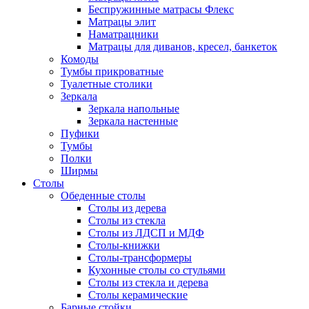
Беспружинные матрасы Флекс
Матрацы элит
Наматрацники
Матрацы для диванов, кресел, банкеток
Комоды
Тумбы прикроватные
Туалетные столики
Зеркала
Зеркала напольные
Зеркала настенные
Пуфики
Тумбы
Полки
Ширмы
Столы
Обеденные столы
Столы из дерева
Столы из стекла
Столы из ЛДСП и МДФ
Столы-книжки
Столы-трансформеры
Кухонные столы со стульями
Столы из стекла и дерева
Столы керамические
Барные стойки