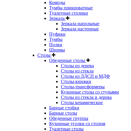
Комоды
Тумбы прикроватные
Туалетные столики
Зеркала
Зеркала напольные
Зеркала настенные
Пуфики
Тумбы
Полки
Ширмы
Столы
Обеденные столы
Столы из дерева
Столы из стекла
Столы из ЛДСП и МДФ
Столы-книжки
Столы-трансформеры
Кухонные столы со стульями
Столы из стекла и дерева
Столы керамические
Барные стойки
Барные столы
Обеденные группы
Кухонные уголки со столом
Туалетные столы