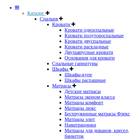
Каталог
Спальня
Кровати
Кровати односпальные
Кровати полутороспальные
Кровати двуспальные
Кровати раскладные
Двухъярусные кровати
Основания для кровати
Спальные гарнитуры
Шкафы
Шкафы-купе
Шкафы распашные
Матрасы
Детские матрасы
Матрасы эконом класса
Матрацы комфорт
Матрацы люкс
Беспружинные матрасы Флекс
Матрацы элит
Наматрацники
Матрацы для диванов, кресел,
банкеток