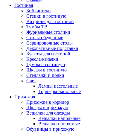
Гостиная
Библиотеки
Стенки в гостиную
Витрины для гостиной
Тумбы ТВ
Журнальные столики
Столы обеденные
Сервировочные столы
Декоративные подставки
Буфеты для гостиной
Кресла-качалки
Тумбы в гостиную
Шкафы в гостиную
Стеллажи и полки
Свет
Лампы настольные
Торшеры напольные
Прихожая
Прихожие в коридор
Шкафы в прихожую
Вешалки для одежды
Вешалки напольные
Вешалки настенные
Обувницы в прихожую