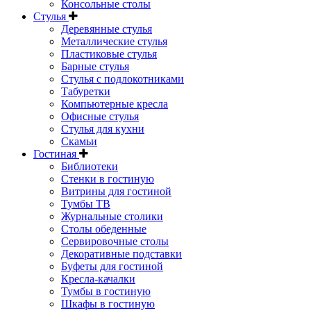
Консольные столы
Стулья
Деревянные стулья
Металлические стулья
Пластиковые стулья
Барные стулья
Стулья с подлокотниками
Табуретки
Компьютерные кресла
Офисные стулья
Стулья для кухни
Скамьи
Гостиная
Библиотеки
Стенки в гостиную
Витрины для гостиной
Тумбы ТВ
Журнальные столики
Столы обеденные
Сервировочные столы
Декоративные подставки
Буфеты для гостиной
Кресла-качалки
Тумбы в гостиную
Шкафы в гостиную