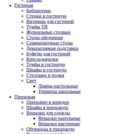
Гостиная
Библиотеки
Стенки в гостиную
Витрины для гостиной
Тумбы ТВ
Журнальные столики
Столы обеденные
Сервировочные столы
Декоративные подставки
Буфеты для гостиной
Кресла-качалки
Тумбы в гостиную
Шкафы в гостиную
Стеллажи и полки
Свет
Лампы настольные
Торшеры напольные
Прихожая
Прихожие в коридор
Шкафы в прихожую
Вешалки для одежды
Вешалки напольные
Вешалки настенные
Обувницы в прихожую