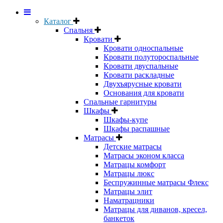
Каталог
Спальня
Кровати
Кровати односпальные
Кровати полутороспальные
Кровати двуспальные
Кровати раскладные
Двухъярусные кровати
Основания для кровати
Спальные гарнитуры
Шкафы
Шкафы-купе
Шкафы распашные
Матрасы
Детские матрасы
Матрасы эконом класса
Матрацы комфорт
Матрацы люкс
Беспружинные матрасы Флекс
Матрацы элит
Наматрацники
Матрацы для диванов, кресел,
банкеток