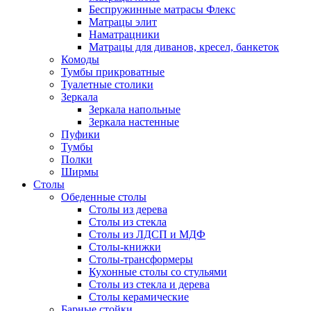
Беспружинные матрасы Флекс
Матрацы элит
Наматрацники
Матрацы для диванов, кресел, банкеток
Комоды
Тумбы прикроватные
Туалетные столики
Зеркала
Зеркала напольные
Зеркала настенные
Пуфики
Тумбы
Полки
Ширмы
Столы
Обеденные столы
Столы из дерева
Столы из стекла
Столы из ЛДСП и МДФ
Столы-книжки
Столы-трансформеры
Кухонные столы со стульями
Столы из стекла и дерева
Столы керамические
Барные стойки