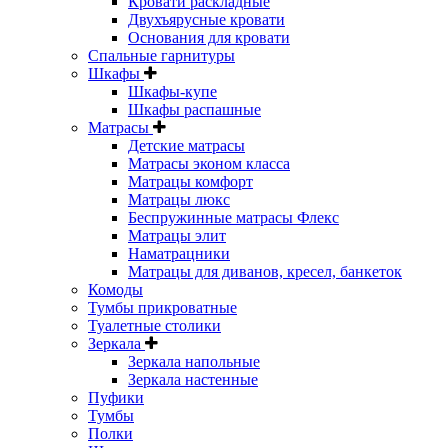
Кровати раскладные
Двухъярусные кровати
Основания для кровати
Спальные гарнитуры
Шкафы
Шкафы-купе
Шкафы распашные
Матрасы
Детские матрасы
Матрасы эконом класса
Матрацы комфорт
Матрацы люкс
Беспружинные матрасы Флекс
Матрацы элит
Наматрацники
Матрацы для диванов, кресел, банкеток
Комоды
Тумбы прикроватные
Туалетные столики
Зеркала
Зеркала напольные
Зеркала настенные
Пуфики
Тумбы
Полки