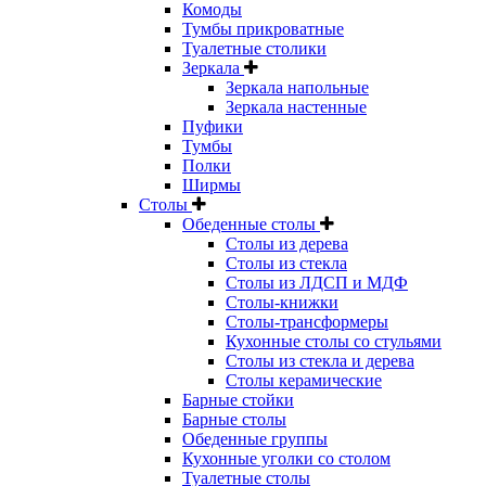
Комоды
Тумбы прикроватные
Туалетные столики
Зеркала
Зеркала напольные
Зеркала настенные
Пуфики
Тумбы
Полки
Ширмы
Столы
Обеденные столы
Столы из дерева
Столы из стекла
Столы из ЛДСП и МДФ
Столы-книжки
Столы-трансформеры
Кухонные столы со стульями
Столы из стекла и дерева
Столы керамические
Барные стойки
Барные столы
Обеденные группы
Кухонные уголки со столом
Туалетные столы