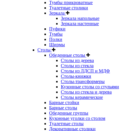
Тумбы прикроватные
Туалетные столики
Зеркала
Зеркала напольные
Зеркала настенные
Пуфики
Тумбы
Полки
Ширмы
Столы
Обеденные столы
Столы из дерева
Столы из стекла
Столы из ЛДСП и МДФ
Столы-книжки
Столы-трансформеры
Кухонные столы со стульями
Столы из стекла и дерева
Столы керамические
Барные стойки
Барные столы
Обеденные группы
Кухонные уголки со столом
Туалетные столы
Декоративные столики