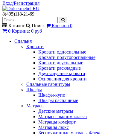
Вход/Регистрация
8(495)118-21-69
Каталог
Поиск
Корзина
0
0
Корзина
:
0 руб
Спальня
Кровати
Кровати односпальные
Кровати полутороспальные
Кровати двуспальные
Кровати раскладные
Двухъярусные кровати
Основания для кровати
Спальные гарнитуры
Шкафы
Шкафы-купе
Шкафы распашные
Матрасы
Детские матрасы
Матрасы эконом класса
Матрацы комфорт
Матрацы люкс
Беспружинные матрасы Флекс