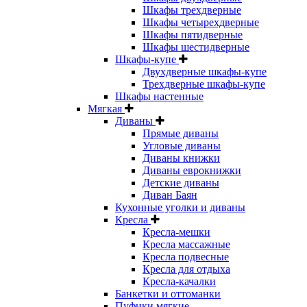
Шкафы трехдверные
Шкафы четырехдверные
Шкафы пятидверные
Шкафы шестидверные
Шкафы-купе
Двухдверные шкафы-купе
Трехдверные шкафы-купе
Шкафы настенные
Мягкая
Диваны
Прямые диваны
Угловые диваны
Диваны книжки
Диваны еврокнижки
Детские диваны
Диван Баян
Кухонные уголки и диваны
Кресла
Кресла-мешки
Кресла массажные
Кресла подвесные
Кресла для отдыха
Кресла-качалки
Банкетки и оттоманки
Пуфики мягкие