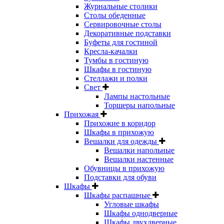
Журнальные столики
Столы обеденные
Сервировочные столы
Декоративные подставки
Буфеты для гостиной
Кресла-качалки
Тумбы в гостиную
Шкафы в гостиную
Стеллажи и полки
Свет
Лампы настольные
Торшеры напольные
Прихожая
Прихожие в коридор
Шкафы в прихожую
Вешалки для одежды
Вешалки напольные
Вешалки настенные
Обувницы в прихожую
Подставки для обуви
Шкафы
Шкафы распашные
Угловые шкафы
Шкафы однодверные
Шкафы двухдверные