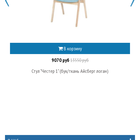
В корзину
9070 руб
13550 руб
Стул "Честер 1" (бук/ткань Айсберг логан)