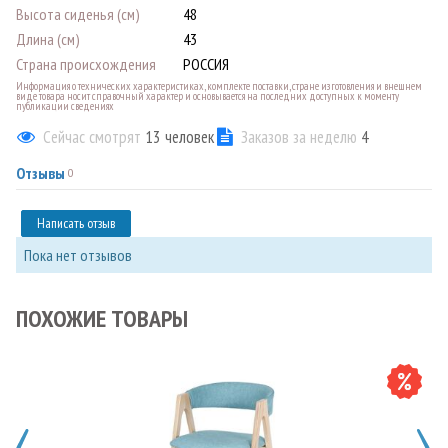
Высота сиденья (см)
48
Длина (см)
43
Страна происхождения
РОССИЯ
Информация о технических характеристиках, комплекте поставки, стране изготовления и внешнем
виде товара носит справочный характер и основывается на последних доступных к моменту
публикации сведениях
Сейчас смотрят
13
человек
Заказов за неделю
4
Отзывы
0
Написать отзыв
Пока нет отзывов
ПОХОЖИЕ ТОВАРЫ