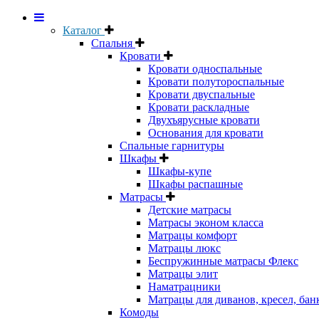
Каталог
Спальня
Кровати
Кровати односпальные
Кровати полутороспальные
Кровати двуспальные
Кровати раскладные
Двухъярусные кровати
Основания для кровати
Спальные гарнитуры
Шкафы
Шкафы-купе
Шкафы распашные
Матрасы
Детские матрасы
Матрасы эконом класса
Матрацы комфорт
Матрацы люкс
Беспружинные матрасы Флекс
Матрацы элит
Наматрацники
Матрацы для диванов, кресел, бан
Комоды