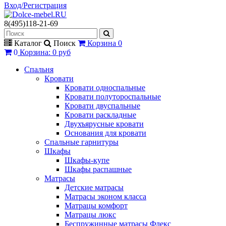
Вход/Регистрация
8(495)118-21-69
Каталог
Поиск
Корзина
0
0
Корзина
:
0 руб
Спальня
Кровати
Кровати односпальные
Кровати полутороспальные
Кровати двуспальные
Кровати раскладные
Двухъярусные кровати
Основания для кровати
Спальные гарнитуры
Шкафы
Шкафы-купе
Шкафы распашные
Матрасы
Детские матрасы
Матрасы эконом класса
Матрацы комфорт
Матрацы люкс
Беспружинные матрасы Флекс