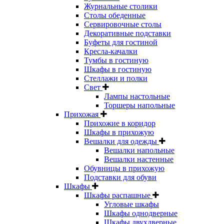
Журнальные столики
Столы обеденные
Сервировочные столы
Декоративные подставки
Буфеты для гостиной
Кресла-качалки
Тумбы в гостиную
Шкафы в гостиную
Стеллажи и полки
Свет
Лампы настольные
Торшеры напольные
Прихожая
Прихожие в коридор
Шкафы в прихожую
Вешалки для одежды
Вешалки напольные
Вешалки настенные
Обувницы в прихожую
Подставки для обуви
Шкафы
Шкафы распашные
Угловые шкафы
Шкафы однодверные
Шкафы двухдверные