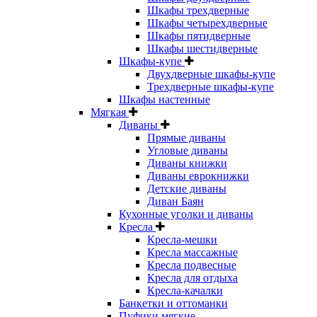
Шкафы трехдверные
Шкафы четырехдверные
Шкафы пятидверные
Шкафы шестидверные
Шкафы-купе
Двухдверные шкафы-купе
Трехдверные шкафы-купе
Шкафы настенные
Мягкая
Диваны
Прямые диваны
Угловые диваны
Диваны книжки
Диваны еврокнижки
Детские диваны
Диван Баян
Кухонные уголки и диваны
Кресла
Кресла-мешки
Кресла массажные
Кресла подвесные
Кресла для отдыха
Кресла-качалки
Банкетки и оттоманки
Пуфики мягкие