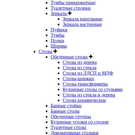
Тумбы прикроватные
Туалетные столики
Зеркала
Зеркала напольные
Зеркала настенные
Пуфики
Тумбы
Полки
Ширмы
Столы
Обеденные столы
Столы из дерева
Столы из стекла
Столы из ЛДСП и МДФ
Столы-книжки
Столы-трансформеры
Кухонные столы со стульями
Столы из стекла и дерева
Столы керамические
Барные стойки
Барные столы
Обеденные группы
Кухонные уголки со столом
Туалетные столы
Декоративные столики