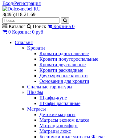
Вход/Регистрация
8(495)118-21-69
Каталог
Поиск
Корзина
0
0
Корзина
:
0 руб
Спальня
Кровати
Кровати односпальные
Кровати полутороспальные
Кровати двуспальные
Кровати раскладные
Двухъярусные кровати
Основания для кровати
Спальные гарнитуры
Шкафы
Шкафы-купе
Шкафы распашные
Матрасы
Детские матрасы
Матрасы эконом класса
Матрацы комфорт
Матрацы люкс
Беспружинные матрасы Флекс