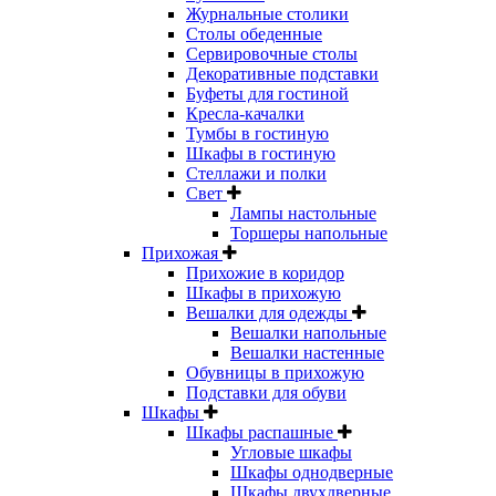
Журнальные столики
Столы обеденные
Сервировочные столы
Декоративные подставки
Буфеты для гостиной
Кресла-качалки
Тумбы в гостиную
Шкафы в гостиную
Стеллажи и полки
Свет
Лампы настольные
Торшеры напольные
Прихожая
Прихожие в коридор
Шкафы в прихожую
Вешалки для одежды
Вешалки напольные
Вешалки настенные
Обувницы в прихожую
Подставки для обуви
Шкафы
Шкафы распашные
Угловые шкафы
Шкафы однодверные
Шкафы двухдверные