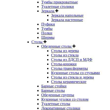
Тумбы прикроватные
Туалетные столики
Зеркала
Зеркала напольные
Зеркала настенные
Пуфики
Тумбы
Полки
Ширмы
Столы
Обеденные столы
Столы из дерева
Столы из стекла
Столы из ЛДСП и МДФ
Столы-книжки
Столы-трансформеры
Кухонные столы со стульями
Столы из стекла и дерева
Столы керамические
Барные стойки
Барные столы
Обеденные группы
Кухонные уголки со столом
Туалетные столы
Декоративные столики