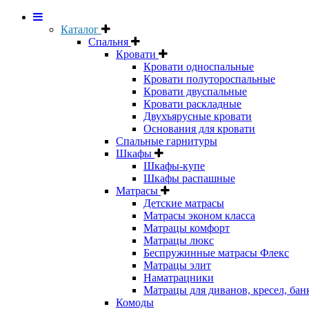
Каталог
Спальня
Кровати
Кровати односпальные
Кровати полутороспальные
Кровати двуспальные
Кровати раскладные
Двухъярусные кровати
Основания для кровати
Спальные гарнитуры
Шкафы
Шкафы-купе
Шкафы распашные
Матрасы
Детские матрасы
Матрасы эконом класса
Матрацы комфорт
Матрацы люкс
Беспружинные матрасы Флекс
Матрацы элит
Наматрацники
Матрацы для диванов, кресел, бан
Комоды