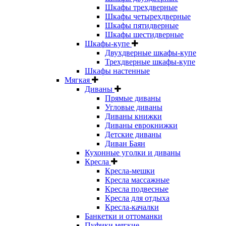
Шкафы трехдверные
Шкафы четырехдверные
Шкафы пятидверные
Шкафы шестидверные
Шкафы-купе
Двухдверные шкафы-купе
Трехдверные шкафы-купе
Шкафы настенные
Мягкая
Диваны
Прямые диваны
Угловые диваны
Диваны книжки
Диваны еврокнижки
Детские диваны
Диван Баян
Кухонные уголки и диваны
Кресла
Кресла-мешки
Кресла массажные
Кресла подвесные
Кресла для отдыха
Кресла-качалки
Банкетки и оттоманки
Пуфики мягкие