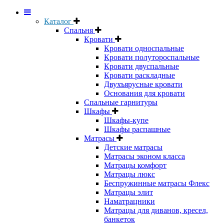
Каталог
Спальня
Кровати
Кровати односпальные
Кровати полутороспальные
Кровати двуспальные
Кровати раскладные
Двухъярусные кровати
Основания для кровати
Спальные гарнитуры
Шкафы
Шкафы-купе
Шкафы распашные
Матрасы
Детские матрасы
Матрасы эконом класса
Матрацы комфорт
Матрацы люкс
Беспружинные матрасы Флекс
Матрацы элит
Наматрацники
Матрацы для диванов, кресел,
банкеток