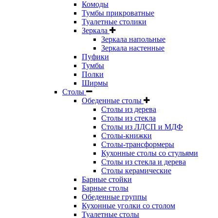
Комоды
Тумбы прикроватные
Туалетные столики
Зеркала
Зеркала напольные
Зеркала настенные
Пуфики
Тумбы
Полки
Ширмы
Столы
Обеденные столы
Столы из дерева
Столы из стекла
Столы из ЛДСП и МДФ
Столы-книжки
Столы-трансформеры
Кухонные столы со стульями
Столы из стекла и дерева
Столы керамические
Барные стойки
Барные столы
Обеденные группы
Кухонные уголки со столом
Туалетные столы