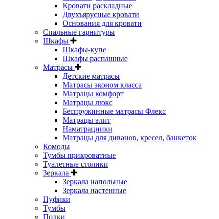
Кровати раскладные
Двухъярусные кровати
Основания для кровати
Спальные гарнитуры
Шкафы
Шкафы-купе
Шкафы распашные
Матрасы
Детские матрасы
Матрасы эконом класса
Матрацы комфорт
Матрацы люкс
Беспружинные матрасы Флекс
Матрацы элит
Наматрацники
Матрацы для диванов, кресел, банкеток
Комоды
Тумбы прикроватные
Туалетные столики
Зеркала
Зеркала напольные
Зеркала настенные
Пуфики
Тумбы
Полки