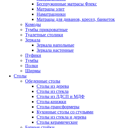
Беспружинные матрасы Флекс
Матрацы элит
Наматрацники
Матрацы для диванов, кресел, банкеток
Комоды
Тумбы прикроватные
Туалетные столики
Зеркала
Зеркала напольные
Зеркала настенные
Пуфики
Тумбы
Полки
Ширмы
Столы
Обеденные столы
Столы из дерева
Столы из стекла
Столы из ЛДСП и МДФ
Столы-книжки
Столы-трансформеры
Кухонные столы со стульями
Столы из стекла и дерева
Столы керамические
Барные стойки