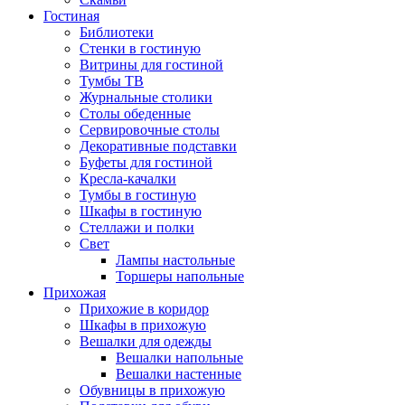
Гостиная
Библиотеки
Стенки в гостиную
Витрины для гостиной
Тумбы ТВ
Журнальные столики
Столы обеденные
Сервировочные столы
Декоративные подставки
Буфеты для гостиной
Кресла-качалки
Тумбы в гостиную
Шкафы в гостиную
Стеллажи и полки
Свет
Лампы настольные
Торшеры напольные
Прихожая
Прихожие в коридор
Шкафы в прихожую
Вешалки для одежды
Вешалки напольные
Вешалки настенные
Обувницы в прихожую