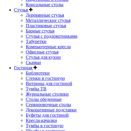
Консольные столы
Стулья
Деревянные стулья
Металлические стулья
Пластиковые стулья
Барные стулья
Стулья с подлокотниками
Табуретки
Компьютерные кресла
Офисные стулья
Стулья для кухни
Скамьи
Гостиная
Библиотеки
Стенки в гостиную
Витрины для гостиной
Тумбы ТВ
Журнальные столики
Столы обеденные
Сервировочные столы
Декоративные подставки
Буфеты для гостиной
Кресла-качалки
Тумбы в гостиную
Шкафы в гостиную