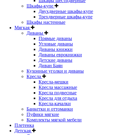
Шкафы шестидверные
Шкафы-купе
Двухдверные шкафы-купе
Трехдверные шкафы-купе
Шкафы настенные
Мягкая
Диваны
Прямые диваны
Угловые диваны
Диваны книжки
Диваны еврокнижки
Детские диваны
Диван Баян
Кухонные уголки и диваны
Кресла
Кресла-мешки
Кресла массажные
Кресла подвесные
Кресла для отдыха
Кресла-качалки
Банкетки и оттоманки
Пуфики мягкие
Комплекты мягкой мебели
Плетенка
Детская