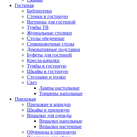
Гостиная
Библиотеки
Стенки в гостиную
Витрины для гостиной
Тумбы ТВ
Журнальные столики
Столы обеденные
Сервировочные столы
Декоративные подставки
Буфеты для гостиной
Кресла-качалки
Тумбы в гостиную
Шкафы в гостиную
Стеллажи и полки
Свет
Лампы настольные
Торшеры напольные
Прихожая
Прихожие в коридор
Шкафы в прихожую
Вешалки для одежды
Вешалки напольные
Вешалки настенные
Обувницы в прихожую