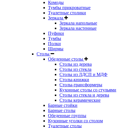
Комоды
Тумбы прикроватные
Туалетные столики
Зеркала
Зеркала напольные
Зеркала настенные
Пуфики
Тумбы
Полки
Ширмы
Столы
Обеденные столы
Столы из дерева
Столы из стекла
Столы из ЛДСП и МДФ
Столы-книжки
Столы-трансформеры
Кухонные столы со стульями
Столы из стекла и дерева
Столы керамические
Барные стойки
Барные столы
Обеденные группы
Кухонные уголки со столом
Туалетные столы