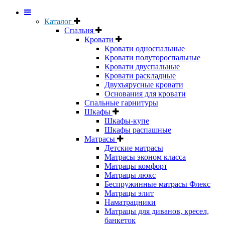
Каталог
Спальня
Кровати
Кровати односпальные
Кровати полутороспальные
Кровати двуспальные
Кровати раскладные
Двухъярусные кровати
Основания для кровати
Спальные гарнитуры
Шкафы
Шкафы-купе
Шкафы распашные
Матрасы
Детские матрасы
Матрасы эконом класса
Матрацы комфорт
Матрацы люкс
Беспружинные матрасы Флекс
Матрацы элит
Наматрацники
Матрацы для диванов, кресел,
банкеток