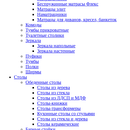
Беспружинные матрасы Флекс
Матрацы элит
Наматрацники
Матрацы для диванов, кресел, банкеток
Комоды
Тумбы прикроватные
Туалетные столики
Зеркала
Зеркала напольные
Зеркала настенные
Пуфики
Тумбы
Полки
Ширмы
Столы
Обеденные столы
Столы из дерева
Столы из стекла
Столы из ЛДСП и МДФ
Столы-книжки
Столы-трансформеры
Кухонные столы со стульями
Столы из стекла и дерева
Столы керамические
Барные стойки