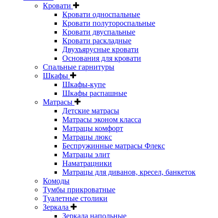
Кровати
Кровати односпальные
Кровати полутороспальные
Кровати двуспальные
Кровати раскладные
Двухъярусные кровати
Основания для кровати
Спальные гарнитуры
Шкафы
Шкафы-купе
Шкафы распашные
Матрасы
Детские матрасы
Матрасы эконом класса
Матрацы комфорт
Матрацы люкс
Беспружинные матрасы Флекс
Матрацы элит
Наматрацники
Матрацы для диванов, кресел, банкеток
Комоды
Тумбы прикроватные
Туалетные столики
Зеркала
Зеркала напольные