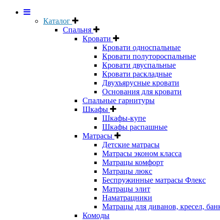
Каталог
Спальня
Кровати
Кровати односпальные
Кровати полутороспальные
Кровати двуспальные
Кровати раскладные
Двухъярусные кровати
Основания для кровати
Спальные гарнитуры
Шкафы
Шкафы-купе
Шкафы распашные
Матрасы
Детские матрасы
Матрасы эконом класса
Матрацы комфорт
Матрацы люкс
Беспружинные матрасы Флекс
Матрацы элит
Наматрацники
Матрацы для диванов, кресел, бан
Комоды