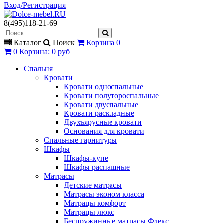
Вход/Регистрация
8(495)118-21-69
Каталог
Поиск
Корзина
0
0
Корзина
:
0 руб
Спальня
Кровати
Кровати односпальные
Кровати полутороспальные
Кровати двуспальные
Кровати раскладные
Двухъярусные кровати
Основания для кровати
Спальные гарнитуры
Шкафы
Шкафы-купе
Шкафы распашные
Матрасы
Детские матрасы
Матрасы эконом класса
Матрацы комфорт
Матрацы люкс
Беспружинные матрасы Флекс