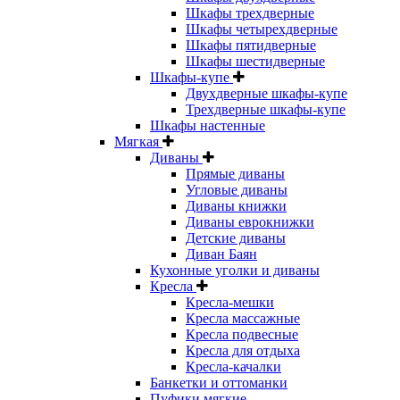
Шкафы трехдверные
Шкафы четырехдверные
Шкафы пятидверные
Шкафы шестидверные
Шкафы-купе
Двухдверные шкафы-купе
Трехдверные шкафы-купе
Шкафы настенные
Мягкая
Диваны
Прямые диваны
Угловые диваны
Диваны книжки
Диваны еврокнижки
Детские диваны
Диван Баян
Кухонные уголки и диваны
Кресла
Кресла-мешки
Кресла массажные
Кресла подвесные
Кресла для отдыха
Кресла-качалки
Банкетки и оттоманки
Пуфики мягкие