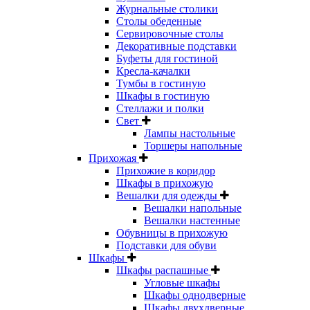
Журнальные столики
Столы обеденные
Сервировочные столы
Декоративные подставки
Буфеты для гостиной
Кресла-качалки
Тумбы в гостиную
Шкафы в гостиную
Стеллажи и полки
Свет
Лампы настольные
Торшеры напольные
Прихожая
Прихожие в коридор
Шкафы в прихожую
Вешалки для одежды
Вешалки напольные
Вешалки настенные
Обувницы в прихожую
Подставки для обуви
Шкафы
Шкафы распашные
Угловые шкафы
Шкафы однодверные
Шкафы двухдверные