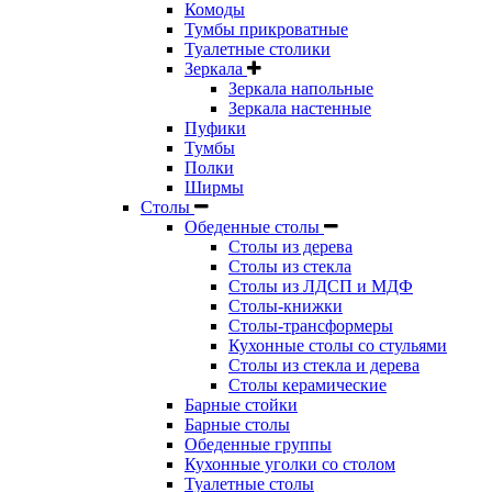
Комоды
Тумбы прикроватные
Туалетные столики
Зеркала
Зеркала напольные
Зеркала настенные
Пуфики
Тумбы
Полки
Ширмы
Столы
Обеденные столы
Столы из дерева
Столы из стекла
Столы из ЛДСП и МДФ
Столы-книжки
Столы-трансформеры
Кухонные столы со стульями
Столы из стекла и дерева
Столы керамические
Барные стойки
Барные столы
Обеденные группы
Кухонные уголки со столом
Туалетные столы