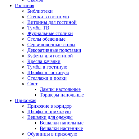
Гостиная
Библиотеки
Стенки в гостиную
Витрины для гостиной
Тумбы ТВ
Журнальные столики
Столы обеденные
Сервировочные столы
Декоративные подставки
Буфеты для гостиной
Кресла-качалки
Тумбы в гостиную
Шкафы в гостиную
Стеллажи и полки
Свет
Лампы настольные
Торшеры напольные
Прихожая
Прихожие в коридор
Шкафы в прихожую
Вешалки для одежды
Вешалки напольные
Вешалки настенные
Обувницы в прихожую