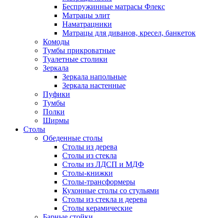
Беспружинные матрасы Флекс
Матрацы элит
Наматрацники
Матрацы для диванов, кресел, банкеток
Комоды
Тумбы прикроватные
Туалетные столики
Зеркала
Зеркала напольные
Зеркала настенные
Пуфики
Тумбы
Полки
Ширмы
Столы
Обеденные столы
Столы из дерева
Столы из стекла
Столы из ЛДСП и МДФ
Столы-книжки
Столы-трансформеры
Кухонные столы со стульями
Столы из стекла и дерева
Столы керамические
Барные стойки