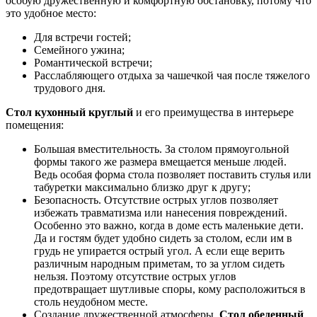
особую дружественную и комфортную обстановку, потому что
это удобное место:
Для встречи гостей;
Семейного ужина;
Романтической встречи;
Расслабляющего отдыха за чашечкой чая после тяжелого
трудового дня.
Стол кухонный круглый
и его преимущества в интерьере
помещения:
Большая вместительность. За столом прямоугольной
формы такого же размера вмещается меньше людей.
Ведь особая форма стола позволяет поставить стулья или
табуретки максимально близко друг к другу;
Безопасность. Отсутствие острых углов позволяет
избежать травматизма или нанесения повреждений.
Особенно это важно, когда в доме есть маленькие дети.
Да и гостям будет удобно сидеть за столом, если им в
грудь не упирается острый угол. А если еще верить
различным народным приметам, то за углом сидеть
нельзя. Поэтому отсутствие острых углов
предотвращает шутливые споры, кому расположиться в
столь неудобном месте.
Создание дружественной атмосферы.
Стол обеденный