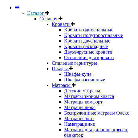
Каталог
Спальня
Кровати
Кровати односпальные
Кровати полутороспальные
Кровати двуспальные
Кровати раскладные
Двухъярусные кровати
Основания для кровати
Спальные гарнитуры
Шкафы
Шкафы-купе
Шкафы распашные
Матрасы
Детские матрасы
Матрасы эконом класса
Матрацы комфорт
Матрацы люкс
Беспружинные матрасы Флекс
Матрацы элит
Наматрацники
Матрацы для диванов, кресел,
банкеток