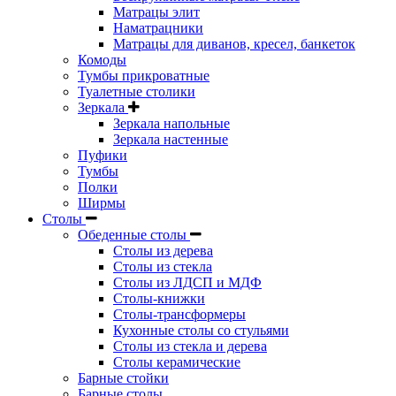
Матрацы элит
Наматрацники
Матрацы для диванов, кресел, банкеток
Комоды
Тумбы прикроватные
Туалетные столики
Зеркала
Зеркала напольные
Зеркала настенные
Пуфики
Тумбы
Полки
Ширмы
Столы
Обеденные столы
Столы из дерева
Столы из стекла
Столы из ЛДСП и МДФ
Столы-книжки
Столы-трансформеры
Кухонные столы со стульями
Столы из стекла и дерева
Столы керамические
Барные стойки
Барные столы