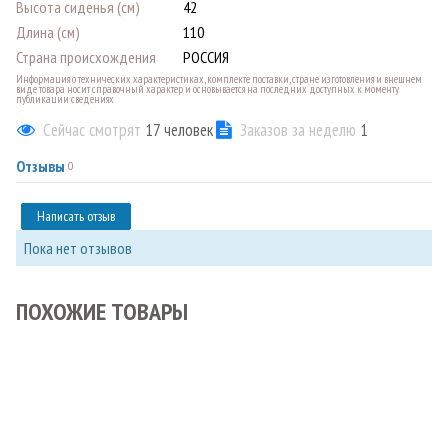
Высота сиденья (см)
42
Длина (см)
110
Страна происхождения
РОССИЯ
Информация о технических характеристиках, комплекте поставки, стране изготовления и внешнем
виде товара носит справочный характер и основывается на последних доступных к моменту
публикации сведениях
Сейчас смотрят
17
человек
Заказов за неделю
1
Отзывы
0
Написать отзыв
Пока нет отзывов
ПОХОЖИЕ ТОВАРЫ