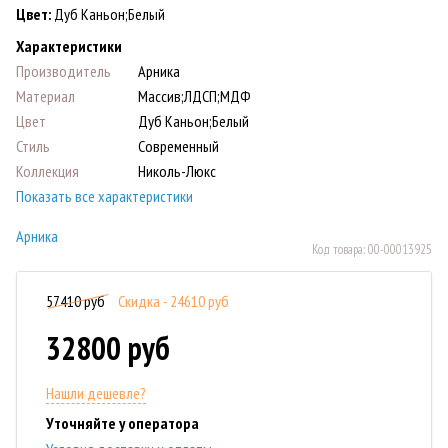
Цвет:
Дуб Каньон;Белый
Характеристики
Производитель
Арника
Материал
Массив;ЛДСП;МДФ
Цвет
Дуб Каньон;Белый
Стиль
Современный
Коллекция
Николь-Люкс
Показать все характеристики
Арника
Код товара:
00-00013925
57410 руб
Скидка - 24610 руб
32800 руб
Нашли дешевле?
Уточняйте у оператора