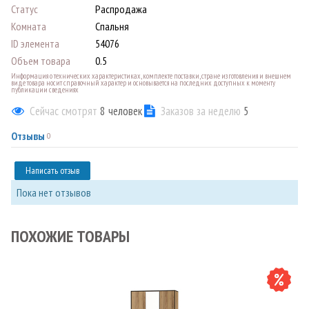
Статус
Распродажа
Комната
Спальня
ID элемента
54076
Объем товара
0.5
Информация о технических характеристиках, комплекте поставки, стране изготовления и внешнем
виде товара носит справочный характер и основывается на последних доступных к моменту
публикации сведениях
Сейчас смотрят
8
человек
Заказов за неделю
5
Отзывы
0
Написать отзыв
Пока нет отзывов
ПОХОЖИЕ ТОВАРЫ