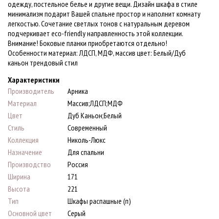
одежду, постельное белье и другие вещи. Дизайн шкафа в стиле
минимализм подарит Вашей спальне простор и наполнит комнату
легкостью. Сочетание светлых тонов с натуральным деревом
подчеркивает eco-friendly направленность этой коллекции.
Внимание! Боковые планки приобретаются отдельно!
Особенности материал: ЛДСП, МДФ, массив цвет: Белый/Дуб
каньон трендовый стил
Характеристики
Производитель
Арника
Материал
Массив;ЛДСП;МДФ
Цвет
Дуб Каньон;Белый
Стиль
Современный
Коллекция
Николь-Люкс
Назначение
Для спальни
Производство
Россия
Ширина
171
Высота
221
Тип
Шкафы распашные (п)
Основной цвет
Серый