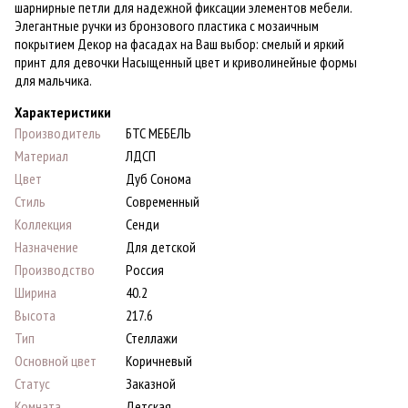
шарнирные петли для надежной фиксации элементов мебели.
Элегантные ручки из бронзового пластика с мозаичным
покрытием Декор на фасадах на Ваш выбор: смелый и яркий
принт для девочки Насыщенный цвет и криволинейные формы
для мальчика.
Характеристики
Производитель
БТС МЕБЕЛЬ
Материал
ЛДСП
Цвет
Дуб Сонома
Стиль
Современный
Коллекция
Сенди
Назначение
Для детской
Производство
Россия
Ширина
40.2
Высота
217.6
Тип
Стеллажи
Основной цвет
Коричневый
Статус
Заказной
Комната
Детская