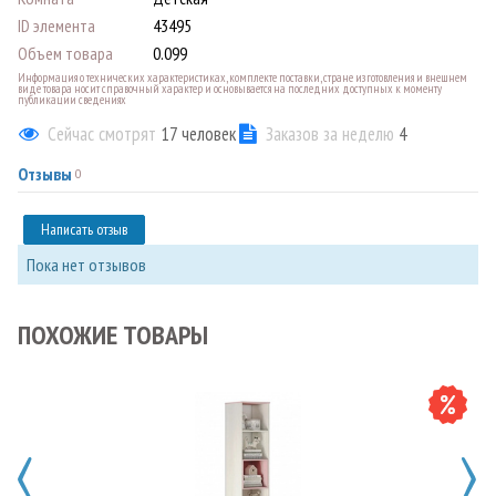
ID элемента
43495
Объем товара
0.099
Информация о технических характеристиках, комплекте поставки, стране изготовления и внешнем
виде товара носит справочный характер и основывается на последних доступных к моменту
публикации сведениях
Сейчас смотрят
17
человек
Заказов за неделю
4
Отзывы
0
Написать отзыв
Пока нет отзывов
ПОХОЖИЕ ТОВАРЫ