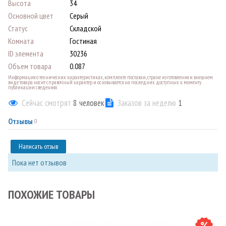
Высота
34
Основной цвет
Серый
Статус
Складской
Комната
Гостиная
ID элемента
30236
Объем товара
0.087
Информация о технических характеристиках, комплекте поставки, стране изготовления и внешнем
виде товара носит справочный характер и основывается на последних доступных к моменту
публикации сведениях
Сейчас смотрят
8
человек
Заказов за неделю
1
Отзывы
0
Написать отзыв
Пока нет отзывов
ПОХОЖИЕ ТОВАРЫ