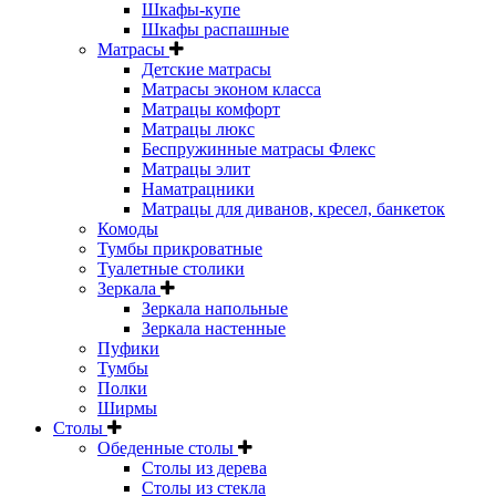
Шкафы-купе
Шкафы распашные
Матрасы
Детские матрасы
Матрасы эконом класса
Матрацы комфорт
Матрацы люкс
Беспружинные матрасы Флекс
Матрацы элит
Наматрацники
Матрацы для диванов, кресел, банкеток
Комоды
Тумбы прикроватные
Туалетные столики
Зеркала
Зеркала напольные
Зеркала настенные
Пуфики
Тумбы
Полки
Ширмы
Столы
Обеденные столы
Столы из дерева
Столы из стекла