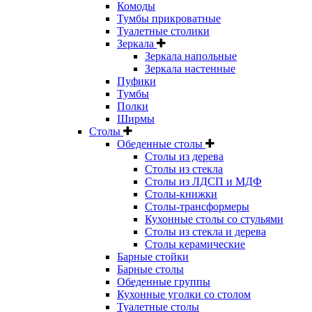
Комоды
Тумбы прикроватные
Туалетные столики
Зеркала
Зеркала напольные
Зеркала настенные
Пуфики
Тумбы
Полки
Ширмы
Столы
Обеденные столы
Столы из дерева
Столы из стекла
Столы из ЛДСП и МДФ
Столы-книжки
Столы-трансформеры
Кухонные столы со стульями
Столы из стекла и дерева
Столы керамические
Барные стойки
Барные столы
Обеденные группы
Кухонные уголки со столом
Туалетные столы