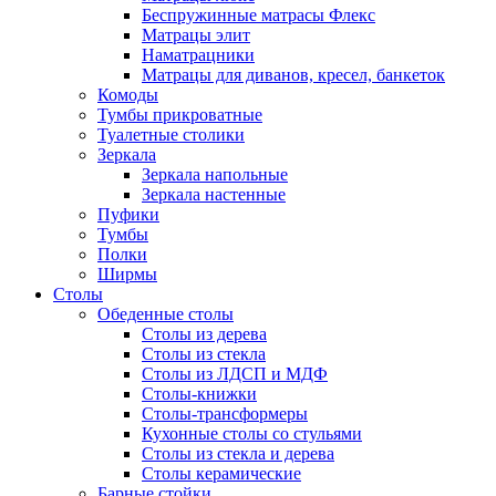
Беспружинные матрасы Флекс
Матрацы элит
Наматрацники
Матрацы для диванов, кресел, банкеток
Комоды
Тумбы прикроватные
Туалетные столики
Зеркала
Зеркала напольные
Зеркала настенные
Пуфики
Тумбы
Полки
Ширмы
Столы
Обеденные столы
Столы из дерева
Столы из стекла
Столы из ЛДСП и МДФ
Столы-книжки
Столы-трансформеры
Кухонные столы со стульями
Столы из стекла и дерева
Столы керамические
Барные стойки