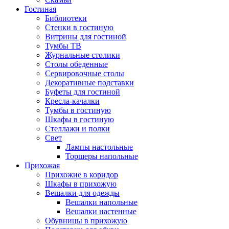
Гостиная
Библиотеки
Стенки в гостиную
Витрины для гостиной
Тумбы ТВ
Журнальные столики
Столы обеденные
Сервировочные столы
Декоративные подставки
Буфеты для гостиной
Кресла-качалки
Тумбы в гостиную
Шкафы в гостиную
Стеллажи и полки
Свет
Лампы настольные
Торшеры напольные
Прихожая
Прихожие в коридор
Шкафы в прихожую
Вешалки для одежды
Вешалки напольные
Вешалки настенные
Обувницы в прихожую