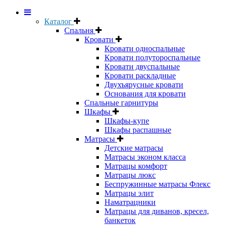
Каталог
Спальня
Кровати
Кровати односпальные
Кровати полутороспальные
Кровати двуспальные
Кровати раскладные
Двухъярусные кровати
Основания для кровати
Спальные гарнитуры
Шкафы
Шкафы-купе
Шкафы распашные
Матрасы
Детские матрасы
Матрасы эконом класса
Матрацы комфорт
Матрацы люкс
Беспружинные матрасы Флекс
Матрацы элит
Наматрацники
Матрацы для диванов, кресел,
банкеток