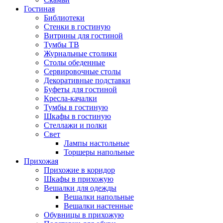
Гостиная
Библиотеки
Стенки в гостиную
Витрины для гостиной
Тумбы ТВ
Журнальные столики
Столы обеденные
Сервировочные столы
Декоративные подставки
Буфеты для гостиной
Кресла-качалки
Тумбы в гостиную
Шкафы в гостиную
Стеллажи и полки
Свет
Лампы настольные
Торшеры напольные
Прихожая
Прихожие в коридор
Шкафы в прихожую
Вешалки для одежды
Вешалки напольные
Вешалки настенные
Обувницы в прихожую