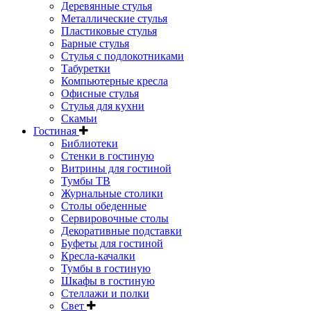
Деревянные стулья
Металлические стулья
Пластиковые стулья
Барные стулья
Стулья с подлокотниками
Табуретки
Компьютерные кресла
Офисные стулья
Стулья для кухни
Скамьи
Гостиная
Библиотеки
Стенки в гостиную
Витрины для гостиной
Тумбы ТВ
Журнальные столики
Столы обеденные
Сервировочные столы
Декоративные подставки
Буфеты для гостиной
Кресла-качалки
Тумбы в гостиную
Шкафы в гостиную
Стеллажи и полки
Свет