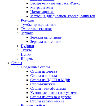
Беспружинные матрасы Флекс
Матрацы элит
Наматрацники
Матрацы для диванов, кресел, банкеток
Комоды
Тумбы прикроватные
Туалетные столики
Зеркала
Зеркала напольные
Зеркала настенные
Пуфики
Тумбы
Полки
Ширмы
Столы
Обеденные столы
Столы из дерева
Столы из стекла
Столы из ЛДСП и МДФ
Столы-книжки
Столы-трансформеры
Кухонные столы со стульями
Столы из стекла и дерева
Столы керамические
Барные стойки