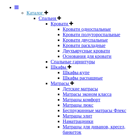
Каталог
Спальня
Кровати
Кровати односпальные
Кровати полутороспальные
Кровати двуспальные
Кровати раскладные
Двухъярусные кровати
Основания для кровати
Спальные гарнитуры
Шкафы
Шкафы-купе
Шкафы распашные
Матрасы
Детские матрасы
Матрасы эконом класса
Матрацы комфорт
Матрацы люкс
Беспружинные матрасы Флекс
Матрацы элит
Наматрацники
Матрацы для диванов, кресел,
банкеток