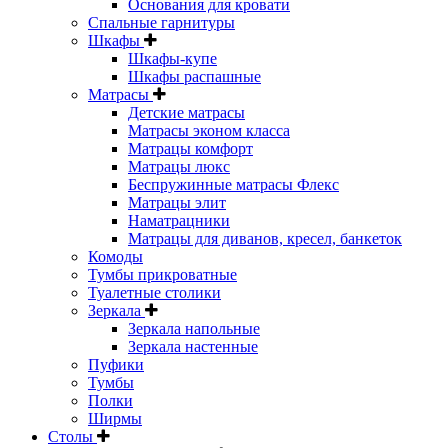
Основания для кровати
Спальные гарнитуры
Шкафы
Шкафы-купе
Шкафы распашные
Матрасы
Детские матрасы
Матрасы эконом класса
Матрацы комфорт
Матрацы люкс
Беспружинные матрасы Флекс
Матрацы элит
Наматрацники
Матрацы для диванов, кресел, банкеток
Комоды
Тумбы прикроватные
Туалетные столики
Зеркала
Зеркала напольные
Зеркала настенные
Пуфики
Тумбы
Полки
Ширмы
Столы