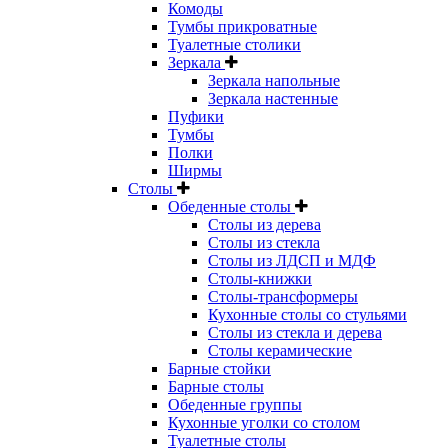
Комоды
Тумбы прикроватные
Туалетные столики
Зеркала
Зеркала напольные
Зеркала настенные
Пуфики
Тумбы
Полки
Ширмы
Столы
Обеденные столы
Столы из дерева
Столы из стекла
Столы из ЛДСП и МДФ
Столы-книжки
Столы-трансформеры
Кухонные столы со стульями
Столы из стекла и дерева
Столы керамические
Барные стойки
Барные столы
Обеденные группы
Кухонные уголки со столом
Туалетные столы