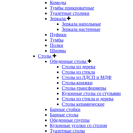
Комоды
Тумбы прикроватные
Туалетные столики
Зеркала
Зеркала напольные
Зеркала настенные
Пуфики
Тумбы
Полки
Ширмы
Столы
Обеденные столы
Столы из дерева
Столы из стекла
Столы из ЛДСП и МДФ
Столы-книжки
Столы-трансформеры
Кухонные столы со стульями
Столы из стекла и дерева
Столы керамические
Барные стойки
Барные столы
Обеденные группы
Кухонные уголки со столом
Туалетные столы