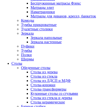
Беспружинные матрасы Флекс
Матрацы элит
Наматрацники
Матрацы для диванов, кресел, банкеток
Комоды
Тумбы прикроватные
Туалетные столики
Зеркала
Зеркала напольные
Зеркала настенные
Пуфики
Тумбы
Полки
Ширмы
Столы
Обеденные столы
Столы из дерева
Столы из стекла
Столы из ЛДСП и МДФ
Столы-книжки
Столы-трансформеры
Кухонные столы со стульями
Столы из стекла и дерева
Столы керамические
Барные стойки