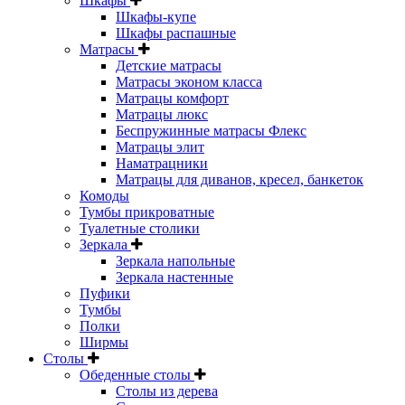
Шкафы
Шкафы-купе
Шкафы распашные
Матрасы
Детские матрасы
Матрасы эконом класса
Матрацы комфорт
Матрацы люкс
Беспружинные матрасы Флекс
Матрацы элит
Наматрацники
Матрацы для диванов, кресел, банкеток
Комоды
Тумбы прикроватные
Туалетные столики
Зеркала
Зеркала напольные
Зеркала настенные
Пуфики
Тумбы
Полки
Ширмы
Столы
Обеденные столы
Столы из дерева