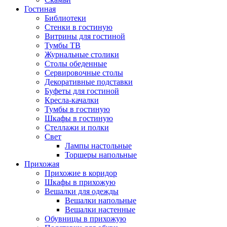
Гостиная
Библиотеки
Стенки в гостиную
Витрины для гостиной
Тумбы ТВ
Журнальные столики
Столы обеденные
Сервировочные столы
Декоративные подставки
Буфеты для гостиной
Кресла-качалки
Тумбы в гостиную
Шкафы в гостиную
Стеллажи и полки
Свет
Лампы настольные
Торшеры напольные
Прихожая
Прихожие в коридор
Шкафы в прихожую
Вешалки для одежды
Вешалки напольные
Вешалки настенные
Обувницы в прихожую