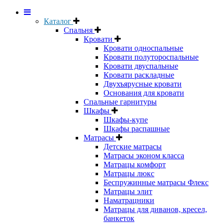
Каталог
Спальня
Кровати
Кровати односпальные
Кровати полутороспальные
Кровати двуспальные
Кровати раскладные
Двухъярусные кровати
Основания для кровати
Спальные гарнитуры
Шкафы
Шкафы-купе
Шкафы распашные
Матрасы
Детские матрасы
Матрасы эконом класса
Матрацы комфорт
Матрацы люкс
Беспружинные матрасы Флекс
Матрацы элит
Наматрацники
Матрацы для диванов, кресел,
банкеток