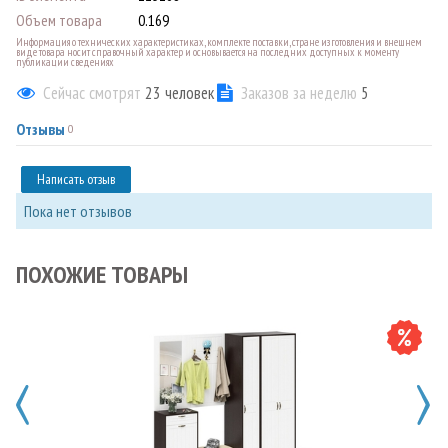
Объем товара
0.169
Информация о технических характеристиках, комплекте поставки, стране изготовления и внешнем
виде товара носит справочный характер и основывается на последних доступных к моменту
публикации сведениях
Сейчас смотрят
23
человек
Заказов за неделю
5
Отзывы
0
Написать отзыв
Пока нет отзывов
ПОХОЖИЕ ТОВАРЫ