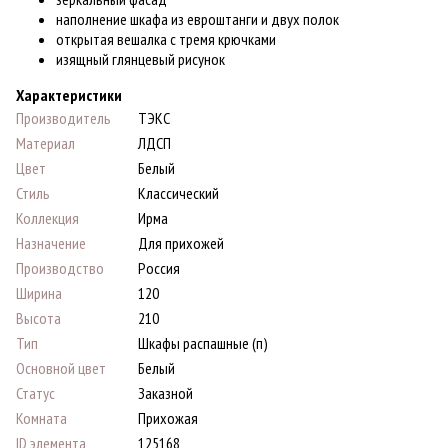
наполнение шкафа из евроштанги и двух полок
открытая вешалка с тремя крючками
изящный глянцевый рисунок
Характеристики
Производитель
ТЭКС
Материал
ЛДСП
Цвет
Белый
Стиль
Классический
Коллекция
Ирма
Назначение
Для прихожей
Производство
Россия
Ширина
120
Высота
210
Тип
Шкафы распашные (п)
Основной цвет
Белый
Статус
Заказной
Комната
Прихожая
ID элемента
125168